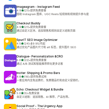
Imageagram ‑ Instagram Feed
星（满分 5 星）
4.9
(21)
•
提供免费套餐
总共 21 条评论
借助 Instagram 图库、UGC Reels 短视频和视频提升参与度
Checkout Buddy
星（满分 5 星）
4.9
(21)
•
提供免费套餐
总共 21 条评论
通过自定义区块、追加销售和规则自定义结账页面
SpurIT SEO Image Optimizer
星（满分 5 星）
4.5
(24)
•
$9.95/月起
总共 24 条评论
通过优化产品图片尺寸和 alt 标签，提升图片 SEO
Dialogue‑ Personalization &CRO
星（满分 5 星）
5.0
(22)
•
提供免费套餐
总共 22 条评论
通过 A/B 测试和智能推荐转化更多访客
Inciter: Shipping & Promo Bars
星（满分 5 星）
4.8
(18)
•
提供免费试用
总共 18 条评论
一套应用内含免运费栏、免费赠品栏和自定义促销栏。
Echo: Checkout Widget & Bundle
星（满分 5 星）
5.0
(5)
•
免费安装
总共 5 条评论
自定义结账：追加销售、AI 推荐、产品包等。
Social Proof ‑ The Urgency App