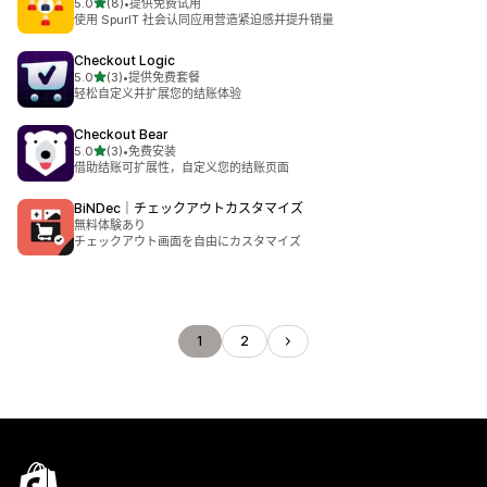
星（满分 5 星）
5.0
(8)
•
提供免费试用
总共 8 条评论
使用 SpurIT 社会认同应用营造紧迫感并提升销量
Checkout Logic
星（满分 5 星）
5.0
(3)
•
提供免费套餐
总共 3 条评论
轻松自定义并扩展您的结账体验
Checkout Bear
星（满分 5 星）
5.0
(3)
•
免费安装
总共 3 条评论
借助结账可扩展性，自定义您的结账页面
BiNDec｜チェックアウトカスタマイズ
無料体験あり
チェックアウト画面を自由にカスタマイズ
1
2