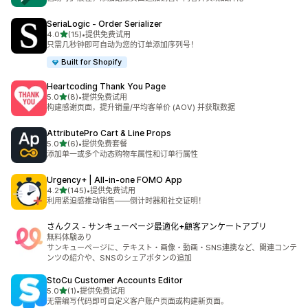
SeriaLogic ‑ Order Serializer
星（满分 5 星）
4.0
(15)
•
提供免费试用
总共 15 条评论
只需几秒钟即可自动为您的订单添加序列号！
Built for Shopify
Heartcoding Thank You Page
星（满分 5 星）
5.0
(8)
•
提供免费试用
总共 8 条评论
构建感谢页面，提升销量/平均客单价 (AOV) 并获取数据
AttributePro Cart & Line Props
星（满分 5 星）
5.0
(6)
•
提供免费套餐
总共 6 条评论
添加单一或多个动态购物车属性和订单行属性
Urgency+ | All‑in‑one FOMO App
星（满分 5 星）
4.2
(145)
•
提供免费试用
总共 145 条评论
利用紧迫感推动销售——倒计时器和社交证明！
さんクス ‑ サンキューページ最適化+顧客アンケートアプリ
無料体験あり
サンキューページに、テキスト・画像・動画・SNS連携など、関連コンテ
ンツの紹介や、SNSのシェアボタンの追加
StoCu Customer Accounts Editor
星（满分 5 星）
5.0
(1)
•
提供免费试用
总共 1 条评论
无需编写代码即可自定义客户账户页面或构建新页面。