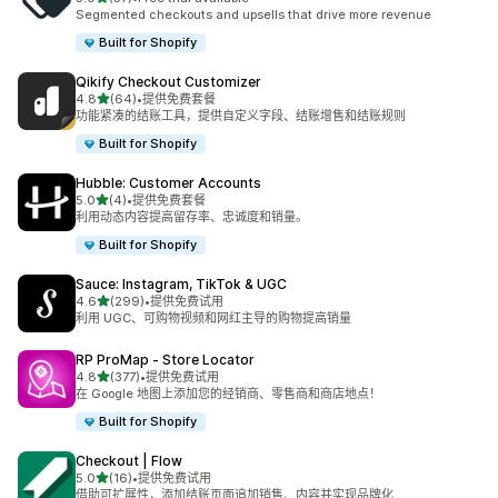
总共 57 条评论
Segmented checkouts and upsells that drive more revenue
Built for Shopify
Qikify Checkout Customizer
星（满分 5 星）
4.8
(64)
•
提供免费套餐
总共 64 条评论
功能紧凑的结账工具，提供自定义字段、结账增售和结账规则
Built for Shopify
Hubble: Customer Accounts
星（满分 5 星）
5.0
(4)
•
提供免费套餐
总共 4 条评论
利用动态内容提高留存率、忠诚度和销量。
Built for Shopify
Sauce: Instagram, TikTok & UGC
星（满分 5 星）
4.6
(299)
•
提供免费试用
总共 299 条评论
利用 UGC、可购物视频和网红主导的购物提高销量
RP ProMap ‑ Store Locator
星（满分 5 星）
4.8
(377)
•
提供免费试用
总共 377 条评论
在 Google 地图上添加您的经销商、零售商和商店地点！
Built for Shopify
Checkout | Flow
星（满分 5 星）
5.0
(16)
•
提供免费试用
总共 16 条评论
借助可扩展性，添加结账页面追加销售、内容并实现品牌化