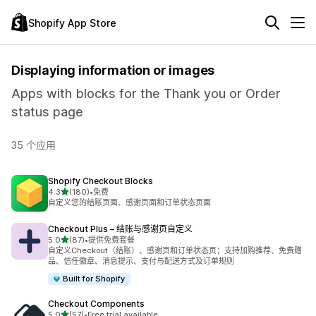
Shopify App Store
Displaying information or images
Apps with blocks for the Thank you or Order
status page
35 个应用
Shopify Checkout Blocks
星（满分 5 星）
4.3
(180)
•
免费
总共 180 条评论
自定义您的结账页面、感谢页面和订单状态页面
Checkout Plus – 结账与感谢页自定义
星（满分 5 星）
5.0
(87)
•
提供免费套餐
总共 87 条评论
自定义Checkout（结账）、感谢页和订单状态页；支持加购推荐、免费赠
品、信任徽章、消息提示、支付与配送方式及订单规则
Built for Shopify
Checkout Components
星（满分 5 星）
5.0
(57)
•
Free trial available