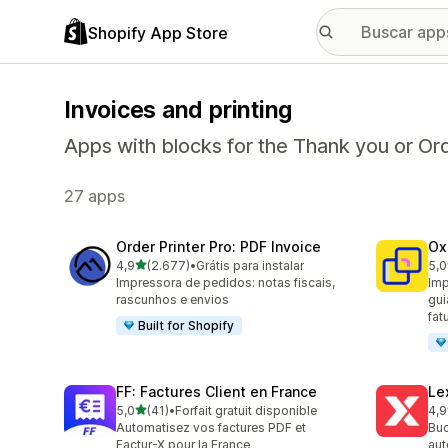
Shopify App Store
Invoices and printing
Apps with blocks for the Thank you or Or
27 apps
Order Printer Pro: PDF Invoice
Ox
de 5 estrelas
4,9
(2.677)
•
Grátis para instalar
5,0
2677 avaliações ao todo
161
Impressora de pedidos: notas fiscais,
Imp
rascunhos e envios
gui
fat
Built for Shopify
FF: Factures Client en France
Le
de 5 estrelas
5,0
(41)
•
Forfait gratuit disponible
4,9
41 avaliações ao todo
37 
Automatisez vos factures PDF et
Buc
Factur-X pour la France
aut