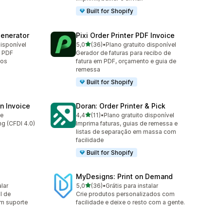
Built for Shopify
Generator
Pixi Order Printer PDF Invoice
de 5 estrelas
disponível
5,0
(36)
•
Plano gratuito disponível
36 avaliações ao todo
m PDF
Gerador de faturas para recibo de
los
fatura em PDF, orçamento e guia de
remessa
Built for Shopify
n Invoice
Doran: Order Printer & Pick
de 5 estrelas
le
4,4
(11)
•
Plano gratuito disponível
11 avaliações ao todo
ng (CFDI 4.0)
Imprima faturas, guias de remessa e
listas de separação em massa com
facilidade
Built for Shopify
MyDesigns: Print on Demand
de 5 estrelas
alar
5,0
(36)
•
Grátis para instalar
36 avaliações ao todo
l de
Crie produtos personalizados com
m suporte
facilidade e deixe o resto com a gente.