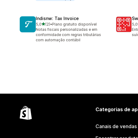
Indisnw: Tax Invoice
Sw
de 5 estrelas
5,0
(2)
•
Plano gratuito disponível
5,0
2 avaliações ao todo
3 a
Notas fiscais personalizadas e em
Ent
conformidade com regras tributárias
suí
com automação contábil
Categorias de ap
Canais de vendas