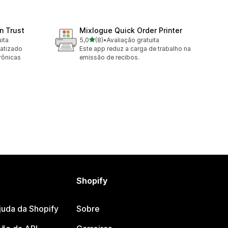
n Trust
Mixlogue Quick Order Printer
de 5 estrelas
ita
5,0
(8)
•
Avaliação gratuita
8 avaliações ao todo
atizado
Este app reduz a carga de trabalho na
rônicas
emissão de recibos.
Shopify
juda da Shopify
Sobre