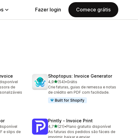
ps
Fazer login
Comece grátis
nvoice
Shoptopus: Invoice Generator
de 5 estrelas
disponível
4,9
(54)
•
Grátis
54 avaliações ao todo
essora de
Crie faturas, guias de remessa e notas
sonalizáveis
de crédito em PDF com facilidade.
Built for Shopify
tor
Printly ‑ Invoice Print
de 5 estrelas
disponível
4,7
(21)
•
Plano gratuito disponível
21 avaliações ao todo
F e slips de
As faturas dos pedidos são fáceis de
imprimir, baixar e enviar.