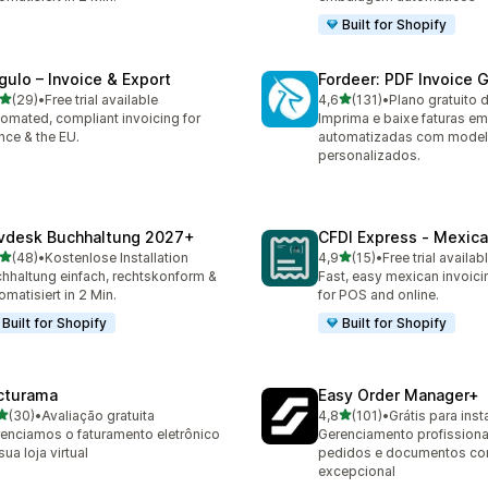
Built for Shopify
gulo – Invoice & Export
Fordeer: PDF Invoice 
de 5 estrelas
de 5 estrelas
(29)
•
Free trial available
4,6
(131)
•
Plano gratuito 
avaliações ao todo
131 avaliações ao todo
omated, compliant invoicing for
Imprima e baixe faturas e
nce & the EU.
automatizadas com mode
personalizados.
vdesk Buchhaltung 2027+
CFDI Express ‑ Mexica
de 5 estrelas
de 5 estrelas
(48)
•
Kostenlose Installation
4,9
(15)
•
Free trial availab
avaliações ao todo
15 avaliações ao todo
hhaltung einfach, rechtskonform &
Fast, easy mexican invoici
omatisiert in 2 Min.
for POS and online.
Built for Shopify
Built for Shopify
cturama
Easy Order Manager+
de 5 estrelas
de 5 estrelas
(30)
•
Avaliação gratuita
4,8
(101)
•
Grátis para inst
avaliações ao todo
101 avaliações ao todo
enciamos o faturamento eletrônico
Gerenciamento profissiona
sua loja virtual
pedidos e documentos co
excepcional