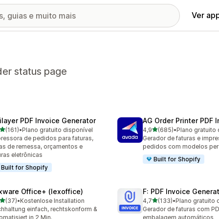
Ver ap
der status page
ilayer PDF Invoice Generator
AG Order Printer PDF I
de 5 estrelas
de 5 estrelas
(161)
•
Plano gratuito disponível
4,9
(685)
•
Plano gratuito 
 avaliações ao todo
685 avaliações ao todo
ressora de pedidos para faturas,
Gerador de faturas e impr
as de remessa, orçamentos e
pedidos com modelos per
uras eletrônicas
Built for Shopify
Built for Shopify
xware Office+ (lexoffice)
F: PDF Invoice Genera
de 5 estrelas
de 5 estrelas
(37)
•
Kostenlose Installation
4,7
(133)
•
Plano gratuito 
avaliações ao todo
133 avaliações ao todo
hhaltung einfach, rechtskonform &
Gerador de faturas com PD
omatisiert in 2 Min.
embalagem automáticos