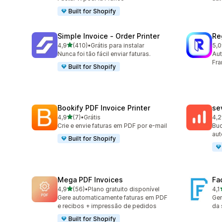
Built for Shopify
Simple Invoice ‑ Order Printer
Re
de 5 estrelas
4,9
(410)
•
Grátis para instalar
5,0
410 avaliações ao todo
29 
Nunca foi tão fácil enviar faturas.
Aut
Fra
Built for Shopify
Bookify PDF Invoice Printer
se
de 5 estrelas
4,9
(7)
•
Grátis
4,2
7 avaliações ao todo
48 
Crie e envie faturas em PDF por e-mail
Buc
aut
Built for Shopify
Mega PDF Invoices
Fa
de 5 estrelas
4,9
(56)
•
Plano gratuito disponível
4,1
56 avaliações ao todo
30 
Gere automaticamente faturas em PDF
Ger
e recibos + impressão de pedidos
da 
Built for Shopify