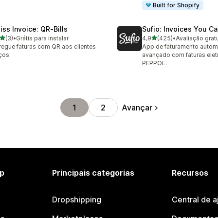
Built for Shopify
iss Invoice: QR‑Bills
Sufio: Invoices You Ca
de 5 estrelas
de 5 estrelas
(3)
•
Grátis para instalar
4,9
(425)
•
Avaliação gratu
valiações ao todo
425 avaliações ao todo
regue faturas com QR aos clientes
App de faturamento autom
ços
avançado com faturas elet
PEPPOL.
Avançar
1
2
p
Principais categorias
Recursos
Dropshipping
Central de a