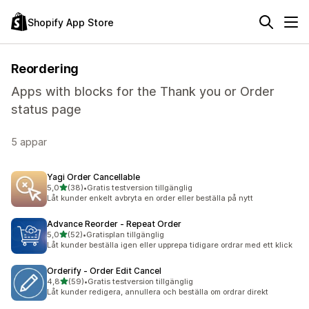
Shopify App Store
Reordering
Apps with blocks for the Thank you or Order
status page
5 appar
Yagi Order Cancellable
av 5 stjärnor
5,0
(38)
•
Gratis testversion tillgänglig
38 recensioner totalt
Låt kunder enkelt avbryta en order eller beställa på nytt
Advance Reorder ‑ Repeat Order
av 5 stjärnor
5,0
(52)
•
Gratisplan tillgänglig
52 recensioner totalt
Låt kunder beställa igen eller upprepa tidigare ordrar med ett klick
Orderify ‑ Order Edit Cancel
av 5 stjärnor
4,8
(59)
•
Gratis testversion tillgänglig
59 recensioner totalt
Låt kunder redigera, annullera och beställa om ordrar direkt