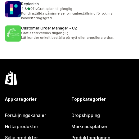
Replenish
av 5 stjärnor
4,8
(4)
•
Gratisplan tillgänglig
4 recensioner totalt
Kundinställda påminnelser om ombeställning för optimal
konverteringsgrad
Customer Order Manager ‑ CZ
Gratis testversion tillgänglig
Låt kunder enkelt beställa på nytt eller annullera ordrar.
Appkategorier
Toppkategorier
Försäljningskanaler
Dropshipping
Hitta produkter
Marknadsplatser
Sälja produkter
Produktomdömen