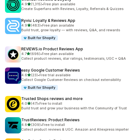
เต็ม 5 ดาว
4.9
(1,315)
•
Free plan available
ทั้งหมด 1315 รีวิว
Create Superfans with Reviews, Loyalty, Referrals & Quizzes
Ryviu: Loyalty & Reviews App
เต็ม 5 ดาว
4.9
(483)
•
Free plan available
ทั้งหมด 483 รีวิว
Build trust, grow loyalty — with reviews, Q&A, and rewards
Built for Shopify
REVIEWS.io Product Reviews App
เต็ม 5 ดาว
4.7
(698)
•
Free plan available
ทั้งหมด 698 รีวิว
Collect product reviews, star ratings, testimonials, UGC + Q&A
easy Google Customer Reviews
เต็ม 5 ดาว
4.6
(23)
•
Free trial available
ทั้งหมด 23 รีวิว
Collect Google Customer Reviews on checkout extensibility
Built for Shopify
Trusted Shops reviews and more
เต็ม 5 ดาว
4.0
(47)
•
Free to install
ทั้งหมด 47 รีวิว
Build trust and grow your business with the Community of Trust
TrustReviews: Product Reviews
เต็ม 5 ดาว
4.8
(309)
•
Free to install
ทั้งหมด 309 รีวิว
Collect product reviews & UGC. Amazon and Aliexpress importer