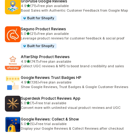
GroPulse Google Reviews
เต็ม 5 ดาว
4.9
(71)
•
Free plan available
ทั้งหมด 71 รีวิว
Boost Sales with Authentic Customer Feedback from Google Map
Built for Shopify
Seguno Product Reviews
เต็ม 5 ดาว
5.0
(21)
•
Free plan available
ทั้งหมด 21 รีวิว
Leverage product reviews for customer feedback & social proof
Built for Shopify
AfterShip Product Reviews
เต็ม 5 ดาว
4.9
(747)
•
Free plan available
ทั้งหมด 747 รีวิว
Collect UGC reviews & NPS to boost brand credibility and sales
Google Reviews Trust Badges HP
เต็ม 5 ดาว
4.9
(138)
•
Free plan available
ทั้งหมด 138 รีวิว
Show Google Reviews, Trust Badges & Google Customer Reviews
Superdesk Product Reviews App
เต็ม 5 ดาว
5.0
(7)
•
Free trial available
ทั้งหมด 7 รีวิว
Convert more with unlimited visual product reviews and UGC
Google Reviews: Collect & Show
เต็ม 5 ดาว
5.0
(5)
•
Free trial available
ทั้งหมด 5 รีวิว
Display your Google Reviews & Collect Reviews after checkout