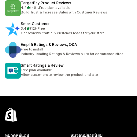
TargetBay Product Reviews
เต็ม 5 ดาว
4.4
(48)
•
Free plan available
ทั้งหมด 48 รีวิว
Build Trust & Increase Sales with Customer Reviews
SmartCustomer
เต็ม 5 ดาว
3.4
(12)
•
Free
ทั้งหมด 12 รีวิว
Get reviews, traffic & customer leads for your store
Emplifi Ratings & Reviews, Q&A
Free to install
Industry-leading Ratings & Reviews suite for ecommerce sites.
Smart Ratings & Review
Free plan available
Allow customers to review the product and site
หมวดหมู่แอป
หมวดหมู่ยอดนิยม