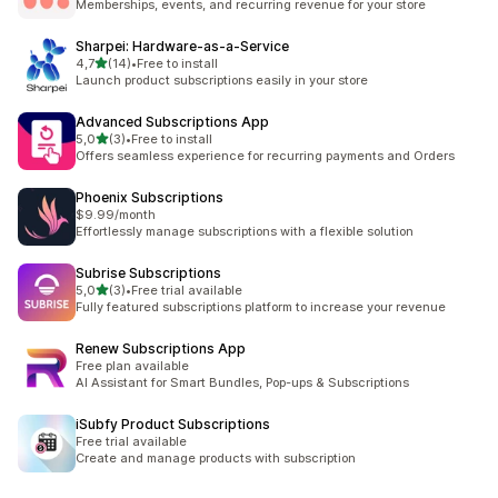
Memberships, events, and recurring revenue for your store
Sharpei: Hardware‑as‑a‑Service
na 5 gwiazdek
4,7
(14)
•
Free to install
Łączna liczba recenzji: 14
Launch product subscriptions easily in your store
Advanced Subscriptions App
na 5 gwiazdek
5,0
(3)
•
Free to install
Łączna liczba recenzji: 3
Offers seamless experience for recurring payments and Orders
Phoenix Subscriptions
$9.99/month
Effortlessly manage subscriptions with a flexible solution
Subrise Subscriptions
na 5 gwiazdek
5,0
(3)
•
Free trial available
Łączna liczba recenzji: 3
Fully featured subscriptions platform to increase your revenue
Renew Subscriptions App
Free plan available
AI Assistant for Smart Bundles, Pop-ups & Subscriptions
iSubfy Product Subscriptions
Free trial available
Create and manage products with subscription