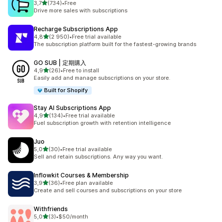
na 5 gwiazdek
3,7
(734)
•
Free
Łączna liczba recenzji: 734
Drive more sales with subscriptions
Recharge Subscriptions App
na 5 gwiazdek
4,8
(2 950)
•
Free trial available
Łączna liczba recenzji: 2950
The subscription platform built for the fastest-growing brands
GO SUB | 定期購入
na 5 gwiazdek
4,9
(26)
•
Free to install
Łączna liczba recenzji: 26
Easily add and manage subscriptions on your store.
Built for Shopify
Stay AI Subscriptions App
na 5 gwiazdek
4,9
(134)
•
Free trial available
Łączna liczba recenzji: 134
Fuel subscription growth with retention intelligence
Juo
na 5 gwiazdek
5,0
(30)
•
Free trial available
Łączna liczba recenzji: 30
Sell and retain subscriptions. Any way you want.
Inflowkit Courses & Membership
na 5 gwiazdek
3,9
(36)
•
Free plan available
Łączna liczba recenzji: 36
Create and sell courses and subscriptions on your store
Withfriends
na 5 gwiazdek
5,0
(3)
•
$50/month
Łączna liczba recenzji: 3