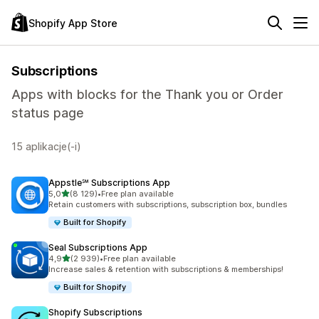
Shopify App Store
Subscriptions
Apps with blocks for the Thank you or Order
status page
15 aplikacje(-i)
Appstle℠ Subscriptions App
na 5 gwiazdek
5,0
(8 129)
•
Free plan available
Łączna liczba recenzji: 8129
Retain customers with subscriptions, subscription box, bundles
Built for Shopify
Seal Subscriptions App
na 5 gwiazdek
4,9
(2 939)
•
Free plan available
Łączna liczba recenzji: 2939
Increase sales & retention with subscriptions & memberships!
Built for Shopify
Shopify Subscriptions