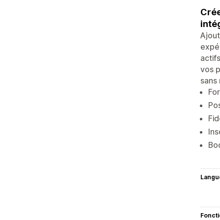
Crée
inté
Ajout
expér
actif
vos p
sans 
For
Pos
Fid
Ins
Boo
Langu
Fonct