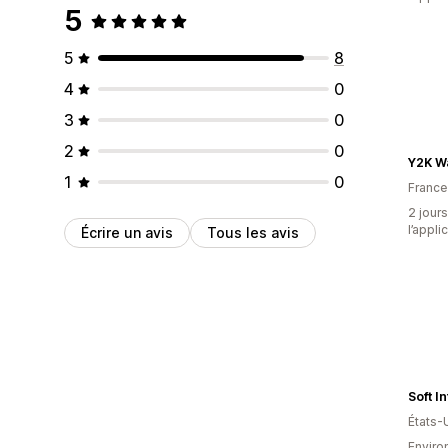
5
5
8
4
0
3
0
2
0
Y2K W
1
0
France
2 jours
l’appli
Écrire un avis
Tous les avis
Soft I
États-
Environ