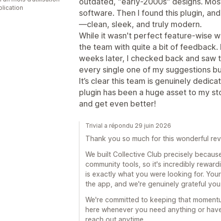
outdated, "early-2000s" designs. Most
plication
software. Then I found this plugin, and
—clean, sleek, and truly modern.
While it wasn't perfect feature-wise whe
the team with quite a bit of feedback
weeks later, I checked back and saw 
every single one of my suggestions bu
It’s clear this team is genuinely dedica
plugin has been a huge asset to my sto
and get even better!
Trivial a répondu 29 juin 2026
Thank you so much for this wonderful revie
We built Collective Club precisely becaus
community tools, so it's incredibly reward
is exactly what you were looking for. You
the app, and we're genuinely grateful you 
We're committed to keeping that momentu
here whenever you need anything or have 
reach out anytime.