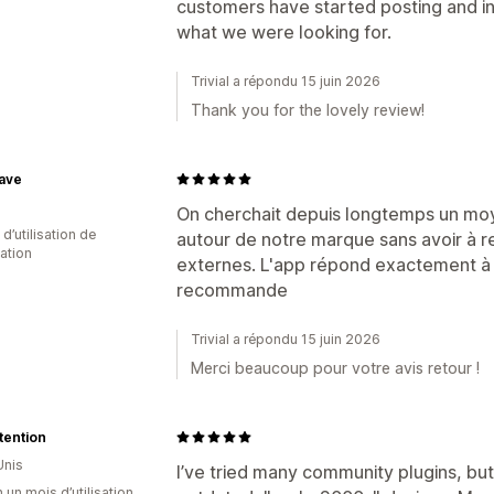
customers have started posting and int
what we were looking for.
Trivial a répondu 15 juin 2026
Thank you for the lovely review!
ave
On cherchait depuis longtemps un mo
 d’utilisation de
autour de notre marque sans avoir à re
cation
externes. L'app répond exactement à ce
recommande
Trivial a répondu 15 juin 2026
Merci beaucoup pour votre avis retour !
ntention
Unis
I’ve tried many community plugins, but
 un mois d’utilisation