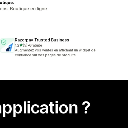
utique:
ons, Boutique en ligne
Razorpay Trusted Business
étoile(s) sur 5
1,2
(5)
•
Gratuite
5 avis au total
Augmentez vos ventes en affichant un widget de
confiance sur vos pages de produits
pplication ?