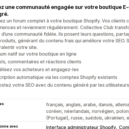
z une communauté engagée sur votre boutique E
gré.
ez un forum complet à votre boutique Shopify. Vos clients 
iences et reviennent régulièrement. Collective Club tran
s d’une communauté fidèle. Ils posent leurs questions, par
roduits, générant du contenu frais qui améliore votre SEO. 
ralentir votre site.
um natif sur votre boutique en ligne
ts, commentaires et réactions clients
élisez vos acheteurs et engagez-les
cription automatique via les comptes Shopify existants
stez votre SEO avec du contenu généré par les utilisateurs
es
français, anglais, arabe, danois, allema
coréen, néerlandais, norvégien, polona
(Portugal), russe, suédois, ukrainien, et
ionne avec
Interface administrateur Shopify
Comp