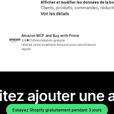
Afficher et modifier les données de la bo
Clients, produits, commandes, réducti
Voir les détails
Amazon MCF and Buy with Prime
étoile(s) sur 5
3,6
(74)
•
Installation gratuite
74 avis au total
Utilisez votre inventaire Amazon pour une livraison
rapide
tez ajouter une a
Essayez Shopify gratuitement pendant 3 jours