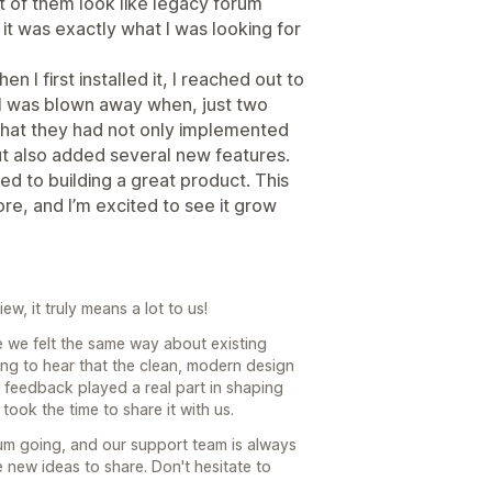
 of them look like legacy forum
 it was exactly what I was looking for
n I first installed it, I reached out to
. I was blown away when, just two
that they had not only implemented
t also added several new features.
ted to building a great product. This
re, and I’m excited to see it grow
w, it truly means a lot to us!
e we felt the same way about existing
ing to hear that the clean, modern design
r feedback played a real part in shaping
took the time to share it with us.
m going, and our support team is always
new ideas to share. Don't hesitate to