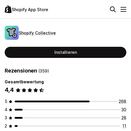
Shopify App Store
Shopify Collective
Installieren
Rezensionen
(359)
Gesamtbewertung
4,4
5
268
4
30
3
28
2
11