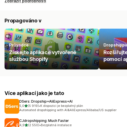
Zobrazit podrobnosti
Propagováno v
Průvodce
Dropshippi
Získejte aplikace vytvořené
Rozšiřujt
službou Shopify
pomocí ap
Více aplikací jako je tato
DSers: Dropship+AliExpress+AI
z 5 hvězd
5,0
(5 919)
•
K dispozici je bezplatný plán
Celkový počet recenzí: 5919
Automated dropshipping with AI&AliExpress/Alibaba/US supplier
CJdropshipping: Much Faster
z 5 hvězd
4,9
(2 550)
•
Bezplatná instalace
Celkový počet recenzí: 2550