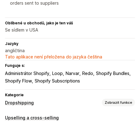
orders sent to suppliers
Oblíbené u obchodů, jako je ten váš
Se sídlem v USA
Jazyky
angličtina
Tato aplikace není přeložena do jazyka čeština
Funguje s:
Administrátor Shopify
Loop
Narvar
Redo
Shopify Bundles
Shopify Flow
Shopify Subscriptions
Kategorie
Dropshipping
Zobrazit funkce
Produkty, které můžete prodávat
Upselling a cross-selling
Oblečení a doplňky
Tašky a zavazadla
Dům a zahrada
Zdraví a krása
Jídlo a nápoje
Elektronika
Umění a řemesla