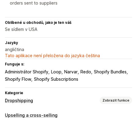
orders sent to suppliers
Oblíbené u obchodů, jako je ten váš
Se sídlem v USA
Jazyky
angličtina
Tato aplikace není přeložena do jazyka čeština
Funguje s:
Administrátor Shopify
Loop
Narvar
Redo
Shopify Bundles
Shopify Flow
Shopify Subscriptions
Kategorie
Dropshipping
Zobrazit funkce
Produkty, které můžete prodávat
Upselling a cross-selling
Oblečení a doplňky
Tašky a zavazadla
Dům a zahrada
Zdraví a krása
Jídlo a nápoje
Elektronika
Umění a řemesla