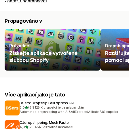
Zobrazit podrobnosti
Propagováno v
Průvodce
Dropshippi
Získejte aplikace vytvořené
Rozšiřujt
službou Shopify
pomocí ap
Více aplikací jako je tato
DSers: Dropship+AliExpress+AI
z 5 hvězd
5,0
(5 912)
•
K dispozici je bezplatný plán
Celkový počet recenzí: 5912
Automated dropshipping with AI&AliExpress/Alibaba/US supplier
CJdropshipping: Much Faster
z 5 hvězd
4,9
(2 545)
•
Bezplatná instalace
Celkový počet recenzí: 2545