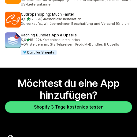
US-Lieferant:innen
CJdropshipping: Much Faster
von 5 Sternen
4,9
(2.556)
•
Kostenlose Installation
2556 Rezensionen insgesamt
Du verkaufst, wir übernehmen Beschaffung und Versand für dich!
Kaching Bundles App & Upsells
von 5 Sternen
5,0
(5.122)
•
Kostenlose Installation
5122 Rezensionen insgesamt
AOV steigern mit Staffelpreisen, Produkt-Bundles & Upsells
Built for Shopify
Möchtest du eine App
hinzufügen?
Shopify 3 Tage kostenlos testen