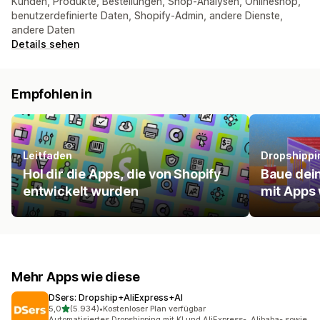
Kunden, Produkte, Bestellungen, Shop-Analysen, Onlineshop,
benutzerdefinierte Daten, Shopify-Admin, andere Dienste,
andere Daten
Details sehen
Empfohlen in
Leitfaden
Dropshippi
Hol dir die Apps, die von Shopify
Baue dei
entwickelt wurden
mit Apps 
Mehr Apps wie diese
DSers: Dropship+AliExpress+AI
von 5 Sternen
5,0
(5.934)
•
Kostenloser Plan verfügbar
5934 Rezensionen insgesamt
Automatisiertes Dropshipping mit KI und AliExpress-, Alibaba- sowie