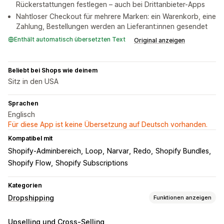
Rückerstattungen festlegen – auch bei Drittanbieter-Apps
Nahtloser Checkout für mehrere Marken: ein Warenkorb, eine
Zahlung, Bestellungen werden an Lieferant:innen gesendet
Enthält automatisch übersetzten Text
Original anzeigen
Beliebt bei Shops wie deinem
Sitz in den USA
Sprachen
Englisch
Für diese App ist keine Übersetzung auf Deutsch vorhanden.
Kompatibel mit
Shopify-Adminbereich
Loop
Narvar
Redo
Shopify Bundles
Shopify Flow
Shopify Subscriptions
Kategorien
Dropshipping
Funktionen anzeigen
Produkte, die du verkaufen kannst
Upselling und Cross-Selling