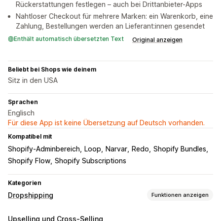
Rückerstattungen festlegen – auch bei Drittanbieter-Apps
Nahtloser Checkout für mehrere Marken: ein Warenkorb, eine
Zahlung, Bestellungen werden an Lieferant:innen gesendet
Enthält automatisch übersetzten Text
Original anzeigen
Beliebt bei Shops wie deinem
Sitz in den USA
Sprachen
Englisch
Für diese App ist keine Übersetzung auf Deutsch vorhanden.
Kompatibel mit
Shopify-Adminbereich
Loop
Narvar
Redo
Shopify Bundles
Shopify Flow
Shopify Subscriptions
Kategorien
Dropshipping
Funktionen anzeigen
Produkte, die du verkaufen kannst
Upselling und Cross-Selling