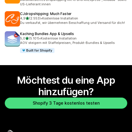
US-Lieferant:innen
CJdropshipping: Much Faster
von 5 Sternen
4,9
(2.553)
•
Kostenlose Installation
2553 Rezensionen insgesamt
Du verkaufst, wir übernehmen Beschaffung und Versand für dich!
Kaching Bundles App & Upsells
von 5 Sternen
5,0
(5.101)
•
Kostenlose Installation
5101 Rezensionen insgesamt
AOV steigern mit Staffelpreisen, Produkt-Bundles & Upsells
Built for Shopify
Möchtest du eine App
hinzufügen?
Shopify 3 Tage kostenlos testen