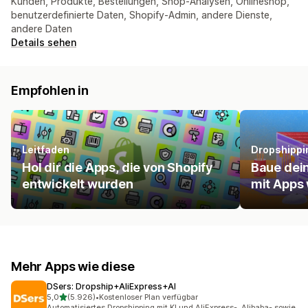
Kunden, Produkte, Bestellungen, Shop-Analysen, Onlineshop,
benutzerdefinierte Daten, Shopify-Admin, andere Dienste,
andere Daten
Details sehen
Empfohlen in
Leitfaden
Dropshippi
Hol dir die Apps, die von Shopify
Baue dei
entwickelt wurden
mit Apps 
Mehr Apps wie diese
DSers: Dropship+AliExpress+AI
von 5 Sternen
5,0
(5.926)
•
Kostenloser Plan verfügbar
5926 Rezensionen insgesamt
Automatisiertes Dropshipping mit KI und AliExpress-, Alibaba- sowie