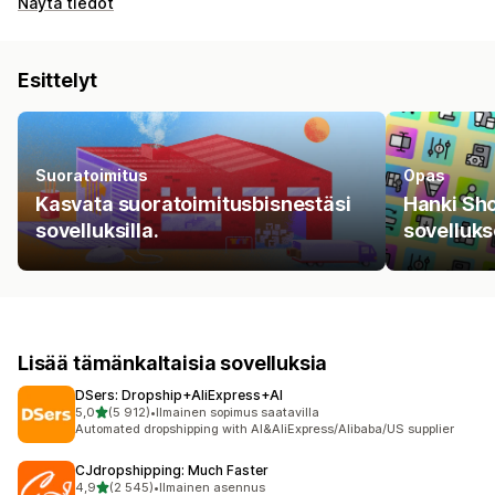
Näytä tiedot
Esittelyt
Suoratoimitus
Opas
Kasvata suoratoimitusbisnestäsi
Hanki Sho
sovelluksilla.
sovelluks
Lisää tämänkaltaisia sovelluksia
DSers: Dropship+AliExpress+AI
/ 5 tähteä
5,0
(5 912)
•
Ilmainen sopimus saatavilla
5912 arvostelua yhteensä
Automated dropshipping with AI&AliExpress/Alibaba/US supplier
CJdropshipping: Much Faster
/ 5 tähteä
4,9
(2 545)
•
Ilmainen asennus
2545 arvostelua yhteensä