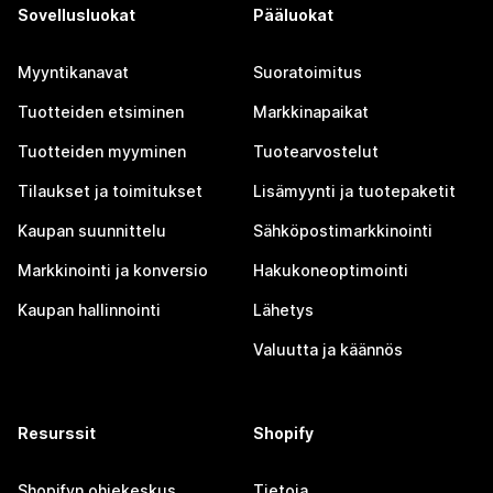
Sovellusluokat
Pääluokat
Myyntikanavat
Suoratoimitus
Tuotteiden etsiminen
Markkinapaikat
Tuotteiden myyminen
Tuotearvostelut
Tilaukset ja toimitukset
Lisämyynti ja tuotepaketit
Kaupan suunnittelu
Sähköpostimarkkinointi
Markkinointi ja konversio
Hakukoneoptimointi
Kaupan hallinnointi
Lähetys
Valuutta ja käännös
Resurssit
Shopify
Shopifyn ohjekeskus
Tietoja