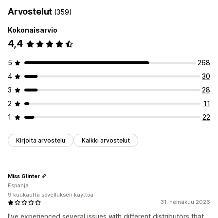
Elektroniikka
Taide ja käsityö
Viihde ja media
Arvostelut
(359)
Lelut ja pelit
Vauvatuotteet
Urheilutuotteet
Lemmikkieläintuotteet
Huonekalut
Yritykset ja toimistot
Kokonaisarvio
Laitteistot
Autotarvikkeet
4,4
Hankintasijainnit
5
268
Alankomaat
Australia
Espanja
Japani
Kanada
Saksa
4
30
Tanska
Yhdistynyt kuningaskunta
Yhdysvallat
3
28
2
11
1
22
Kirjoita arvostelu
Kaikki arvostelut
Miss Glinter
Espanja
9 kuukautta sovelluksen käyttöä
31. heinäkuu 2026
I’ve experienced several issues with different distributors that