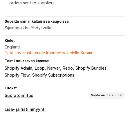
orders sent to suppliers
Suosittu samankaltaisissa kaupoissa
Sijaintipaikka Yhdysvallat
Kielet
Englanti
Tätä sovellusta ei ole käännetty kielelle Suomi
Toimii seuraavan kanssa:
Shopify Admin
Loop
Narvar
Redo
Shopify Bundles
Shopify Flow
Shopify Subscriptions
Luokat
Suoratoimitus
Näytä ominaisuudet
Myytävät tuotteet
Lisä- ja ristiinmyynti
Vaatteet ja asusteet
Laukut ja matkalaukut
Koti ja puutarha
Terveys ja kauneus
Ruoka ja juoma