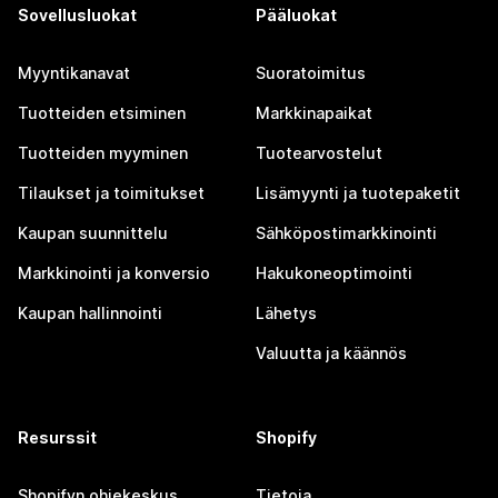
Sovellusluokat
Pääluokat
Myyntikanavat
Suoratoimitus
Tuotteiden etsiminen
Markkinapaikat
Tuotteiden myyminen
Tuotearvostelut
Tilaukset ja toimitukset
Lisämyynti ja tuotepaketit
Kaupan suunnittelu
Sähköpostimarkkinointi
Markkinointi ja konversio
Hakukoneoptimointi
Kaupan hallinnointi
Lähetys
Valuutta ja käännös
Resurssit
Shopify
Shopifyn ohjekeskus
Tietoja