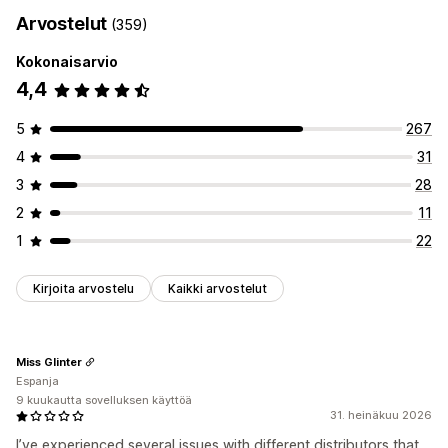
Elektroniikka
Taide ja käsityö
Viihde ja media
Arvostelut
(359)
Lelut ja pelit
Vauvatuotteet
Urheilutuotteet
Lemmikkieläintuotteet
Huonekalut
Yritykset ja toimistot
Kokonaisarvio
Laitteistot
Autotarvikkeet
4,4
Hankintasijainnit
5
267
Alankomaat
Australia
Espanja
Japani
Kanada
Saksa
4
31
Tanska
Yhdistynyt kuningaskunta
Yhdysvallat
3
28
2
11
1
22
Kirjoita arvostelu
Kaikki arvostelut
Miss Glinter
Espanja
9 kuukautta sovelluksen käyttöä
31. heinäkuu 2026
I’ve experienced several issues with different distributors that