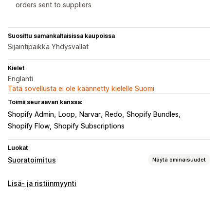
orders sent to suppliers
Suosittu samankaltaisissa kaupoissa
Sijaintipaikka Yhdysvallat
Kielet
Englanti
Tätä sovellusta ei ole käännetty kielelle Suomi
Toimii seuraavan kanssa:
Shopify Admin
Loop
Narvar
Redo
Shopify Bundles
Shopify Flow
Shopify Subscriptions
Luokat
Suoratoimitus
Näytä ominaisuudet
Myytävät tuotteet
Lisä- ja ristiinmyynti
Vaatteet ja asusteet
Laukut ja matkalaukut
Koti ja puutarha
Terveys ja kauneus
Ruoka ja juoma