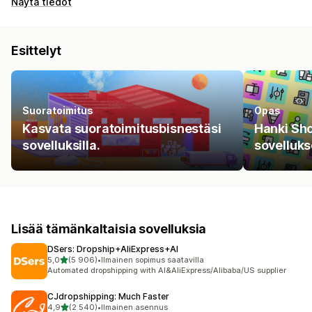
Näytä tiedot
Esittelyt
Suoratoimitus
Opas
Kasvata suoratoimitusbisnestäsi
Hanki Sho
sovelluksilla.
sovelluks
Lisää tämänkaltaisia sovelluksia
DSers: Dropship+AliExpress+AI
/ 5 tähteä
5,0
(5 906)
•
Ilmainen sopimus saatavilla
5906 arvostelua yhteensä
Automated dropshipping with AI&AliExpress/Alibaba/US supplier
CJdropshipping: Much Faster
/ 5 tähteä
4,9
(2 540)
•
Ilmainen asennus
2540 arvostelua yhteensä