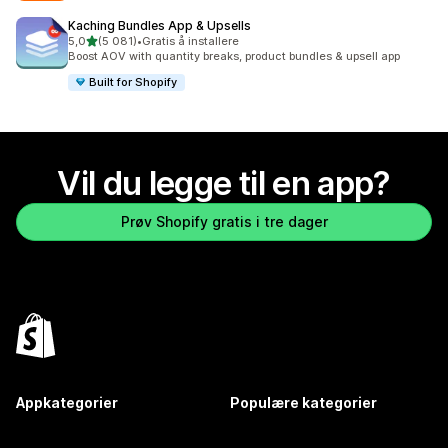
Kaching Bundles App & Upsells
av 5 stjerner
5,0
(5 081)
•
Gratis å installere
Totalt 5081 omtaler
Boost AOV with quantity breaks, product bundles & upsell app
Built for Shopify
Vil du legge til en app?
Prøv Shopify gratis i tre dager
Appkategorier
Populære kategorier