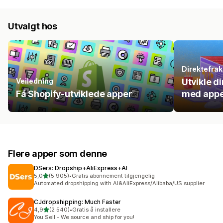
Utvalgt hos
Direktefrak
Veiledning
Utvikle d
Få Shopify-utviklede apper
med appe
Flere apper som denne
DSers: Dropship+AliExpress+AI
av 5 stjerner
5,0
(5 905)
•
Gratis abonnement tilgjengelig
Totalt 5905 omtaler
Automated dropshipping with AI&AliExpress/Alibaba/US supplier
CJdropshipping: Much Faster
av 5 stjerner
4,9
(2 540)
•
Gratis å installere
Totalt 2540 omtaler
You Sell - We source and ship for you!