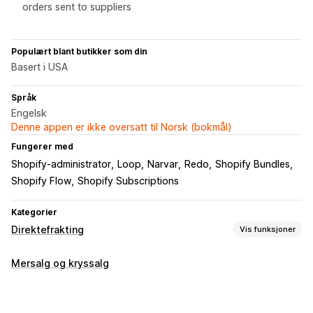
orders sent to suppliers
Populært blant butikker som din
Basert i USA
Språk
Engelsk
Denne appen er ikke oversatt til Norsk (bokmål)
Fungerer med
Shopify-administrator
Loop
Narvar
Redo
Shopify Bundles
Shopify Flow
Shopify Subscriptions
Kategorier
Direktefrakting
Vis funksjoner
Produkter du kan selge
Mersalg og kryssalg
Klær og tilbehør
Bagger og kofferter
Hus og hage
Helse og skjønnhet
Mat og drikke
Elektronikk