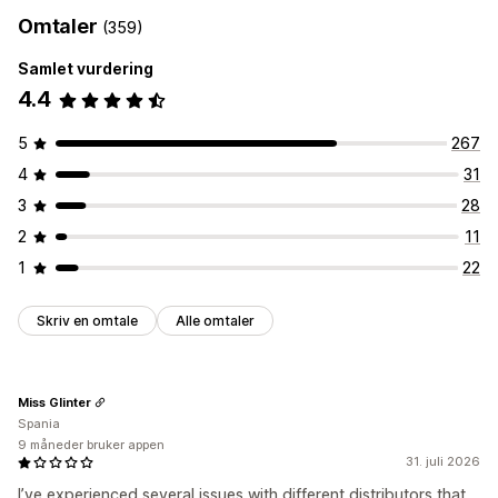
Kunst og håndverk
Underholdning og medier
Omtaler
(359)
Leker og spill
Babyprodukter
Sportsprodukter
Kjæledyrprodukter
Møbler
Bedrift og kontor
Maskinvare
Samlet vurdering
Bil og motor
4.4
Innkjøpssteder
5
267
Australia
Canada
Danmark
Japan
Nederland
Spania
4
31
Storbritannia
Tyskland
USA
3
28
2
11
1
22
Skriv en omtale
Alle omtaler
Miss Glinter
Spania
9 måneder bruker appen
31. juli 2026
I’ve experienced several issues with different distributors that