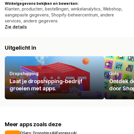
Winkelgegevens bekijken en bewerken:
Klanten, producten, bestellingen, winkelanalytics, Webshop,
aangepaste gegevens, Shopify-beheercentrum, andere
services, andere gegevens
Zie details
Uitgelicht in
Dropshipping
Gids
Laat je dropshipping-bedrijf
Ontdek de
groeien met apps.
door Shop
Meer apps zoals deze
DSers: Dropship+AliExpress+AI