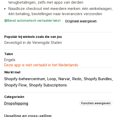
terugbetalingen, zelfs met apps van derden
Naadloze checkout met meerdere merken: één winkelwagen,
één betaling, bestellingen naar leveranciers verzonden
Bevat automatisch vertaalde tekst
Origineel weergeven
Populair bij winkels zoals die van jou
Gevestigd in de Verenigde Staten
Talen
Engels
Deze app is niet vertaald in het Nederlands
Werkt met
Shopify-beheercentrum
Loop
Narvar
Redo
Shopify Bundles
Shopify Flow
Shopify Subscriptions
Categorieën
Dropshipping
Functies weergeven
Producten die je kunt verkopen
Upselling en cross-selling