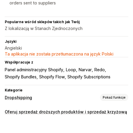
orders sent to suppliers
Popularne wśród sklepów takich jak Twój
Z lokalizacją w Stanach Zjednoczonych
Języki
Angielski
Ta aplikacja nie została przetłumaczona na język Polski
Współpracuje z
Panel administracyjny Shopify
Loop
Narvar
Redo
Shopify Bundles
Shopify Flow
Shopify Subscriptions
Kategorie
Dropshipping
Pokaż funkcje
Produkty, które możesz sprzedawać
Oferuj sprzedaż droższych produktów i sprzedaż krzyżową
Ubrania i akcesoria
Torby i walizki
Dom i ogród
Zdrowie i uroda
Żywność i napoje
Elektronika