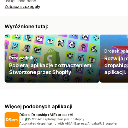
usługi, inne dane
Zobacz szczegóły
Wyróżnione tutaj:
Dropshippi
Przewodnik
Rozwijaj 
Pobieraj aplikacje z oznaczeniem
dropship
Stworzone przez Shopify
aplikacji.
Więcej podobnych aplikacji
DSers: Dropship+AliExpress+AI
na 5 gwiazdek
5,0
(5 915)
•
Bezpłatny plan jest dostępny
Łączna liczba recenzji: 5915
Automated dropshipping with AI&AliExpress/Alibaba/US supplier