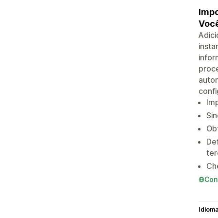
Impo
Você
Adici
insta
info
proc
autom
confi
Imp
Sin
Obt
De
ter
Ch
Con
Idiom