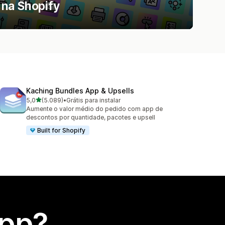
na Shopify
Kaching Bundles App & Upsells
de 5 estrelas
5,0
(5.089)
•
Grátis para instalar
5089 avaliações ao todo
Aumente o valor médio do pedido com app de
descontos por quantidade, pacotes e upsell
Built for Shopify
app?