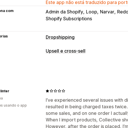
Este app não está traduzido para port
ona com
Admin da Shopify
Loop
Narvar
Red
Shopify Subscriptions
orias
Dropshipping
Produtos que você pode vender
Upsell e cross-sell
Vestuário e acessórios
Bolsas e mala
Alimentos e bebidas
Eletrônicos
Art
Entretenimento e mídia
Brinquedos e
Produtos esportivos
Produtos para p
Equipamentos
Automotivo
linter
ha
Locais para aquisição de produtos
I’ve experienced several issues with di
es usando o app
resulted in being charged taxes twice.
Alemanha
Austrália
Canadá
Dinama
some sales, and on one order I actuall
Japão
Países Baixos
Reino Unido
When I import products, Collective show
However, after the order is placed, I’