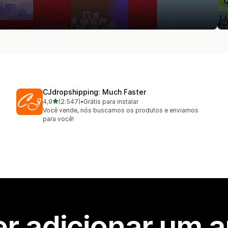
CJdropshipping: Much Faster
de 5 estrelas
4,9
(2.547)
•
Grátis para instalar
2547 avaliações ao todo
Você vende, nós buscamos os produtos e enviamos
para você!
r adicionar um 