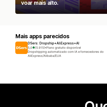
voar mais alto.
Mais apps parecidos
DSers: Dropship+AliExpress+AI
de 5 estrelas
5,0
(5.915)
•
Plano gratuito disponível
5915 avaliações ao todo
Dropshipping automatizado com IA e fornecedores do
AliExpress/Alibaba/EUA
Que