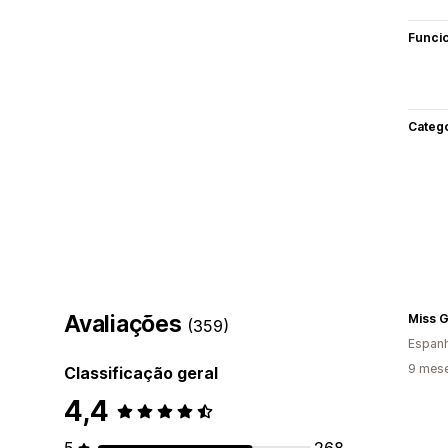
Funci
Categ
Avaliações
Miss G
(359)
Espan
9 mes
Classificação geral
4,4
5
268