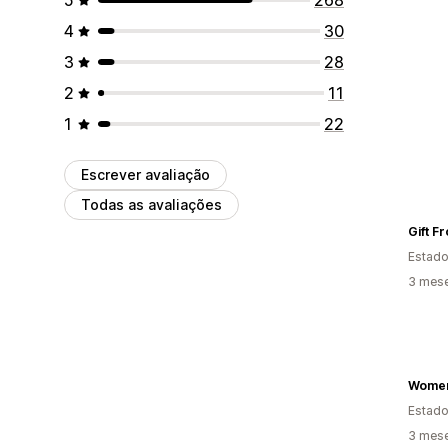
4
30
3
28
2
11
1
22
Escrever avaliação
Todas as avaliações
Gift F
Estado
3 mes
Estado
3 mes