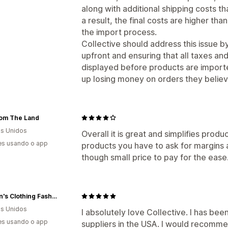
along with additional shipping costs t
a result, the final costs are higher th
the import process.
Collective should address this issue b
upfront and ensuring that all taxes and
displayed before products are importe
up losing money on orders they believ
rom The Land
s Unidos
Overall it is great and simplifies produ
es usando o app
products you have to ask for margins 
though small price to pay for the ease
Women's Clothing Fashion Boutique
s Unidos
I absolutely love Collective. I has been 
es usando o app
suppliers in the USA. I would recomme