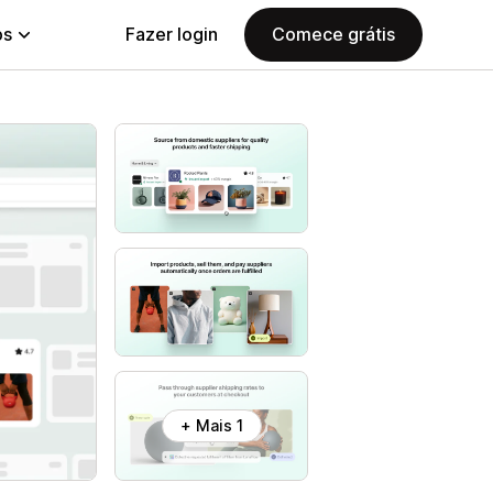
ps
Fazer login
Comece grátis
+ Mais 1