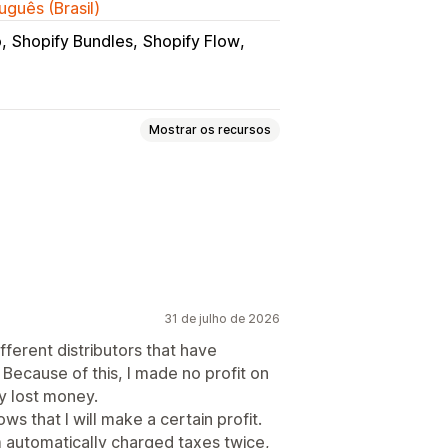
uguês (Brasil)
o
Shopify Bundles
Shopify Flow
Mostrar os recursos
s
Casa e jardim
Saúde e beleza
e e artesanato
 jogos
Produtos para bebês
ets
Móveis
Negócios e escritórios
31 de julho de 2026
fferent distributors that have
 Because of this, I made no profit on
rca
Espanha
Estados Unidos
y lost money.
s that I will make a certain profit.
m automatically charged taxes twice,