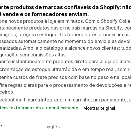
rte produtos de marcas confiáveis da Shopify: não
 vende e os fornecedores enviam.
one novos produtos à loja em minutos. Com o Shopify Collec
ntaneamente produtos das principais marcas da Shopify, c
rmações, preços e estoque. Os fornecedores processam os
essados automaticamente no momento do envio e as devol
atizadas. Amplie o catálogo e alcance novos clientes: tud
guração, sem comissões altas!
orte instantaneamente produtos direto para a loja de marca
cronização de estoque ultrarrápida e em tempo real, sem 
enha custos de frete precisos com base no peso e na local
fina regras claras para o processamento de devoluções e
ceiros
eckout multimarca integrado: um carrinho, um pagamento, 
tém texto traduzido automaticamente
Mostrar original
as
inglês