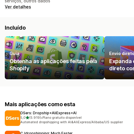
serviços, outros dados
Ver detalhes
Incluído
Guia
Envio diret
Obtenha as aplicações feitas pela
Expanda 
Shopify
direto co
Mais aplicações como esta
DSers: Dropship+AliExpress+AI
de 5 estrelas
5,0
(5.919)
•
Plano gratuito disponível
5919 total de avaliações
Automated dropshipping with AI&AliExpress/Alibaba/US supplier
CJdropshipping: Much Faster