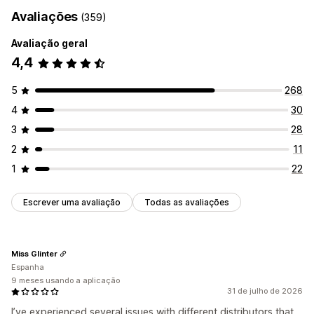
Artes e artesanato
Avaliações
(359)
Entretenimento e conteúdos multimédia
Brinquedos e jogos
Produtos de bebé
Avaliação geral
Produtos desportivos
Produtos para animais
Mobiliário
4,4
Empresas e escritório
Equipamento
Automóveis
5
268
Locais de aquisição
4
30
Alemanha
Austrália
Canadá
Dinamarca
Espanha
3
28
Estados Unidos
Japão
Países Baixos
Reino Unido
2
11
1
22
Escrever uma avaliação
Todas as avaliações
Miss Glinter
Espanha
9 meses usando a aplicação
31 de julho de 2026
I’ve experienced several issues with different distributors that