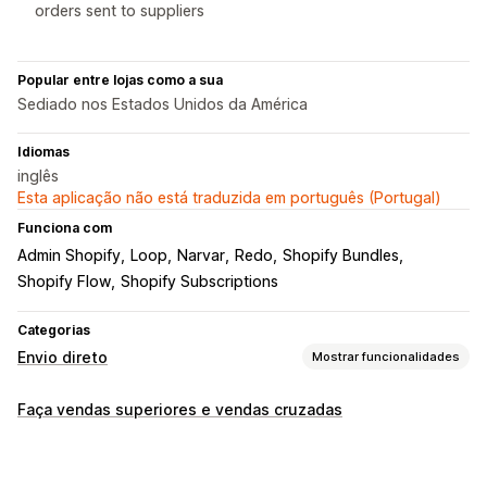
orders sent to suppliers
Popular entre lojas como a sua
Sediado nos Estados Unidos da América
Idiomas
inglês
Esta aplicação não está traduzida em português (Portugal)
Funciona com
Admin Shopify
Loop
Narvar
Redo
Shopify Bundles
Shopify Flow
Shopify Subscriptions
Categorias
Envio direto
Mostrar funcionalidades
Produtos que pode vender
Faça vendas superiores e vendas cruzadas
Vestuário e acessórios
Malas e bagagem
Casa e jardim
Saúde e beleza
Comida e bebida
Eletrónica