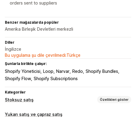
orders sent to suppliers
Benzer mağazalarda popüler
Amerika Birleşik Devletleri merkezli
Diller
İngilizce
Bu uygulama şu dile çevrilmedi:Türkçe
Şunlarla birlikte çalışır:
Shopify Yöneticisi
Loop
Narvar
Redo
Shopify Bundles
Shopify Flow
Shopify Subscriptions
Kategoriler
Stoksuz satış
Özellikleri göster
Satabileceğiniz ürünler
Yukarı satış ve çapraz satış
Giyim ve aksesuar
Çanta ve valiz
Ev ve bahçe
Sağlık ve güzellik
Yiyecek ve içecek
Elektronik