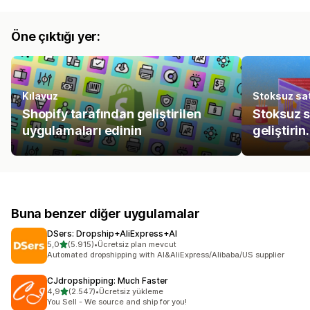
Öne çıktığı yer:
Kılavuz
Stoksuz sat
Shopify tarafından geliştirilen
Stoksuz s
uygulamaları edinin
geliştirin.
Buna benzer diğer uygulamalar
DSers: Dropship+AliExpress+AI
5 yıldız üzerinden
5,0
(5.915)
•
Ücretsiz plan mevcut
toplam 5915 değerlendirme
Automated dropshipping with AI&AliExpress/Alibaba/US supplier
CJdropshipping: Much Faster
5 yıldız üzerinden
4,9
(2.547)
•
Ücretsiz yükleme
toplam 2547 değerlendirme
You Sell - We source and ship for you!