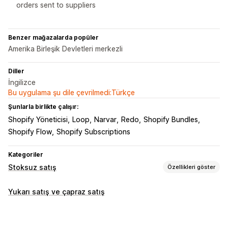
orders sent to suppliers
Benzer mağazalarda popüler
Amerika Birleşik Devletleri merkezli
Diller
İngilizce
Bu uygulama şu dile çevrilmedi:Türkçe
Şunlarla birlikte çalışır:
Shopify Yöneticisi
Loop
Narvar
Redo
Shopify Bundles
Shopify Flow
Shopify Subscriptions
Kategoriler
Stoksuz satış
Özellikleri göster
Satabileceğiniz ürünler
Yukarı satış ve çapraz satış
Giyim ve aksesuar
Çanta ve valiz
Ev ve bahçe
Sağlık ve güzellik
Yiyecek ve içecek
Elektronik