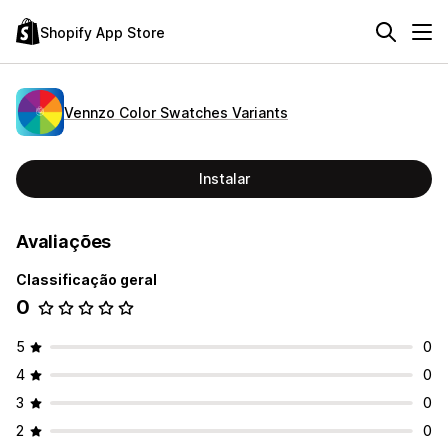
Shopify App Store
Vennzo Color Swatches Variants
Instalar
Avaliações
Classificação geral
0
5
0
4
0
3
0
2
0