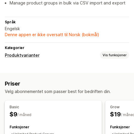
Manage product groups in bulk via CSV import and export
Språk
Engelsk
Denne appen er ikke oversatt til Norsk (bokmål)
Kategorier
Produktvarianter
Vis funksjoner
Tilpasning
Avmerkingsboks
Fargekart
Betinget logikk
Skrifttyper
Priser
Datoer
Dimensjoner
Rullegardinmenyer
Filopplasting
Velg abonnementet som passer best for bedriften din.
Flervalg
Radioknapper
Tilpasset tekst
Gaveinnpakking
Tilpasset CSS
Tilpasset HTML
Størrelseskart
Basic
Grow
Forhåndsvisning
Oversettelse
Variantvisning
$9
$19
/ måned
/ måne
Funksjoner
Funksjoner