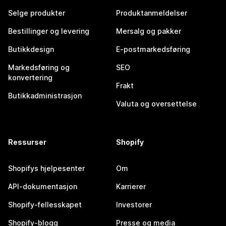
Selge produkter
Produktanmeldelser
Bestillinger og levering
Mersalg og pakker
Butikkdesign
E-postmarkedsføring
Markedsføring og
SEO
konvertering
Frakt
Butikkadministrasjon
Valuta og oversettelse
Ressurser
Shopify
Shopifys hjelpesenter
Om
API-dokumentasjon
Karrierer
Shopify-fellesskapet
Investorer
Shopify-blogg
Presse og media