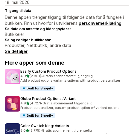
18. mai 2026
Tilgang til data
Denne appen trenger tilgang til følgende data for å fungere i
butikken. Finn ut hvorfor i utviklerens
personvernerklæring
.
Se data om ansatte og bidragsytere:
Butikkeier
Se og rediger butikkdata:
Produkter, Nettbutikk, andre data
Se detaljer
Flere apper som denne
Easify Custom Product Options
av 5 stjerner
4,9
(2 861)
•
Gratis abonnement tilgjengelig
Totalt 2861 omtaler
Add product options variants options with product personalizer
Built for Shopify
Globo Product Options, Variant
av 5 stjerner
4,9
(4 727)
•
Gratis abonnement tilgjengelig
Totalt 4727 omtaler
Product personalizer, custom product option w/ variant options
Built for Shopify
Color Swatch King: Variants
av 5 stjerner
5,0
(2 775)
•
Gratis abonnement tilgjengelig
Totalt 2775 omtaler