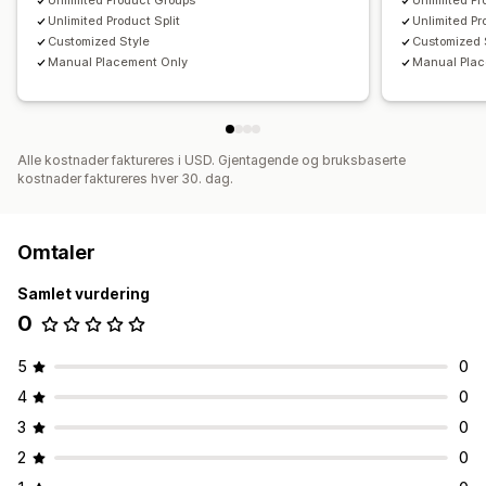
Unlimited Product Groups
Unlimited P
Unlimited Product Split
Unlimited Pr
Customized Style
Customized 
Manual Placement Only
Manual Pla
Alle kostnader faktureres i USD. Gjentagende og bruksbaserte
kostnader faktureres hver 30. dag.
Omtaler
Samlet vurdering
0
5
0
4
0
3
0
2
0