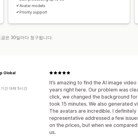
Avatar models
Priority support
 요금은 30일마다 청구됩니다.
p Global
It’s amazing to find the AI image vide
 기간 대략 5시간
years right here. Our problem was clea
click, we changed the background for 
took 15 minutes. We also generated v
The avatars are incredible. I definite
representative addressed a few issues
on the prices, but when we compared th
us.