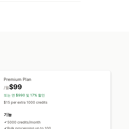
Premium Plan
$99
/월
또는 연 $990 및 17% 할인
$15 per extra 1000 credits
기능
5000 credits/month
Bulk processing up to 100