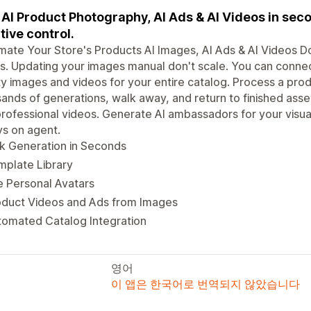
 AI Product Photography, AI Ads & AI Videos in seco
tive control.
ate Your Store's Products AI Images, AI Ads & AI Videos Do
s. Updating your images manual don't scale. You can connec
ty images and videos for your entire catalog. Process a prod
ands of generations, walk away, and return to finished asse
professional videos. Generate AI ambassadors for your visu
s on agent.
k Generation in Seconds
mplate Library
 Personal Avatars
oduct Videos and Ads from Images
tomated Catalog Integration
영어
이 앱은 한국어로 번역되지 않았습니다