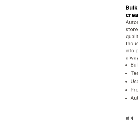
Bulk
crea
Autom
store
quali
thous
into 
alway
Bul
Te
Use
Pr
Au
언어