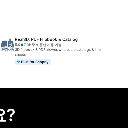
Real3D: PDF Flipbook & Catalog
별 5개 중
5.0
(13)
•
무료 플랜 사용 가능
총 리뷰 13개
3D flipbook & PDF viewer, wholesale catalogs & line
sheets
Built for Shopify
요?