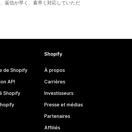
、返信が早く、素早く対応していただ
Shopify
e de Shopify
À propos
on API
Carrières
 Shopify
Investisseurs
Shopify
Presse et médias
Partenaires
Affiliés