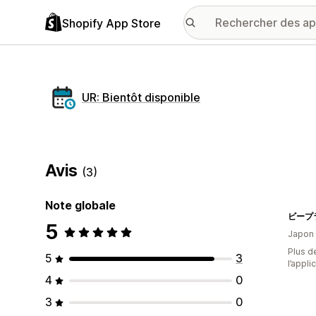
Shopify App Store
UR: Bientôt disponible
Avis
(3)
Note globale
ビープ
5
Japon
Plus de
5
3
l’appli
4
0
3
0