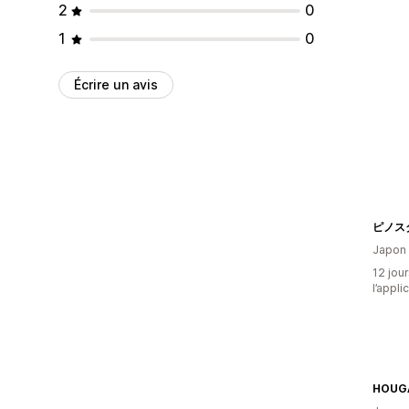
2
0
1
0
Écrire un avis
Japon
12 jour
l’appli
HOUG