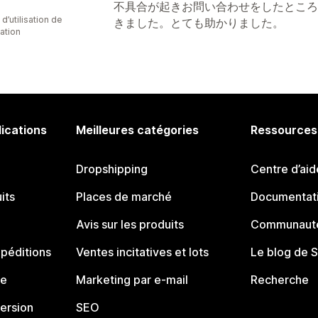
不具合が起きお問い合わせをしたところ
d’utilisation de
きました。とても助かりました。
cation
lications
Meilleures catégories
Ressources
Dropshipping
Centre d’aid
its
Places de marché
Documentati
Avis sur les produits
Communauté
péditions
Ventes incitatives et lots
Le blog de 
ue
Marketing par e-mail
Recherche
ersion
SEO