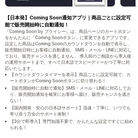
【日本発】Coming Soon通知アプリ｜商品ごとに設定可
能で販売開始時に自動通知！
『Coming Soon by プライシー』は、商品ページのカートボタン
をかんたんに「Coming Soonボタン」に変更できるアプリです。
設定した商品はComing Soonのカウントダウンを自動で表示し、
販売開始日時にお客様に自動通知。 SMS・メール・LINEに対応し
ており、販売チャンスを逃しません。 導入前のご相談から導入後
の運用サポートまで、すべて日本語でスピーディーかつ丁寧に対
応いたします。
【カウントダウンタイマーを表示】商品ごとに設定可能で、カ
ートボタンがComing Soonボタンに切り替わる！
【販売開始時に自動で通知】SMS・メール・LINEに対応してお
り、販売開始通知を確実にお客様へ届け、販売チャンスを逃さ
ない！
【国内開発・安心の日本語サポート】迅速・丁寧に、いつでも
寄り添う万全のサポート体制！
【3分で即導入】専門知識不要で、かんたんな設定ですぐに始め
られる！