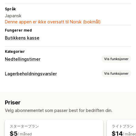
Språk
Japansk
Denne appen er ikke oversatt til Norsk (bokmål)
Fungerer med
Butikkens kasse
Kategorier
Nedtellingstimer
Vis funksjoner
Visningsalternativer
Lagerbeholdningsvarsler
Vis funksjoner
Produktsider
Varsler
Tidtakeralternativer
Automatiske varsler
E-postadresse
SMS
Planlagt
Priser
Tilpasning
Velg abonnementet som passer best for bedriften din.
Tidtakertype
Varslingsinnstillinger
Varslingsknapp
Produktlansering
Analyser og rapportering
スタータープラン
ライトプラン
$5
$14
Kundeetterspørsel
Salgsprognoser
/ måned
/ måne