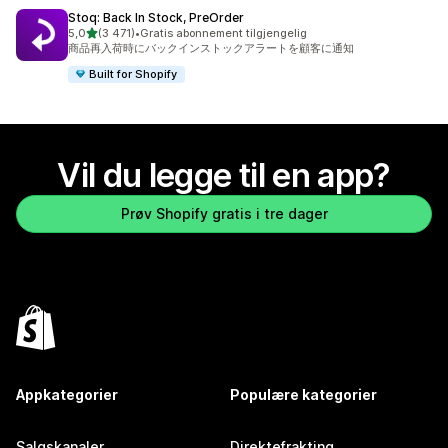
Stoq: Back In Stock, PreOrder
av 5 stjerner
5,0
(3 471)
•
Gratis abonnement tilgjengelig
Totalt 3471 omtaler
商品再入荷時にバックインストックアラートを顧客に通知
Built for Shopify
Vil du legge til en app?
Prøv Shopify gratis i tre dager
Appkategorier
Populære kategorier
Salgskanaler
Direktefrakting