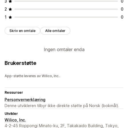
3
0
2
0
1
0
Skriv en omtale
Alle omtaler
Ingen omtaler enda
Brukerstøtte
App-støtte leveres av Wilico, Inc..
Ressurser
Personvernerklæring
Denne utvikleren tilbyr ikke direkte støtte på Norsk (bokmål).
Utvikler
Wilico, Inc.
4-2-45 Roppongi Minato-ku, 2F, Takakaido Building, Tokyo,