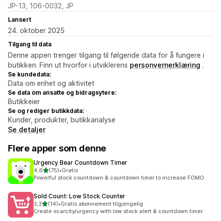
JP-13, 106-0032, JP
Lansert
24. oktober 2025
Tilgang til data
Denne appen trenger tilgang til følgende data for å fungere i
butikken. Finn ut hvorfor i utviklerens
personvernerklæring
.
Se kundedata:
Data om enhet og aktivitet
Se data om ansatte og bidragsytere:
Butikkeier
Se og rediger butikkdata:
Kunder, produkter, butikkanalyse
Se detaljer
Flere apper som denne
Urgency Bear Countdown Timer
av 5 stjerner
4,6
(75)
•
Gratis
Totalt 75 omtaler
Powerful stock countdown & countdown timer to increase FOMO
Sold Count: Low Stock Counter
av 5 stjerner
3,3
(14)
•
Gratis abonnement tilgjengelig
Totalt 14 omtaler
Create scarcity/urgency with low stock alert & countdown timer