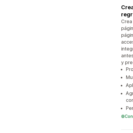
Crea
regr
Crea 
págin
págin
acces
integ
antes
y pre
Pro
Mu
Apl
Agr
co
Per
Con