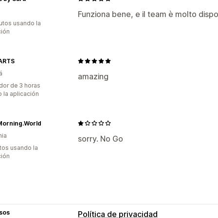
Funziona bene, e il team è molto dispo
utos usando la
ción
ARTS
á
amazing
dor de 3 horas
 la aplicación
orning.World
nia
sorry. No Go
tos usando la
ción
sos
Política de privacidad