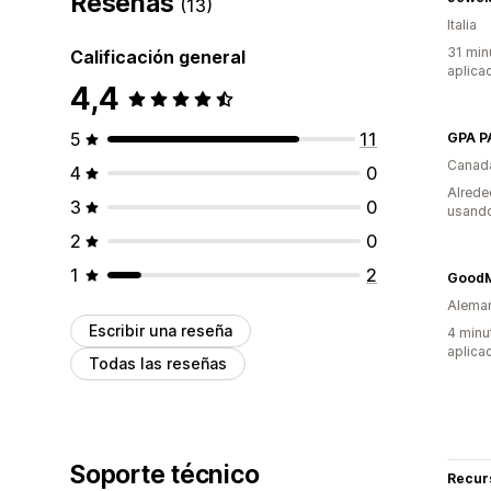
Reseñas
(13)
Italia
31 min
Calificación general
aplica
4,4
5
11
GPA P
Canad
4
0
Alrede
3
0
usando
2
0
1
2
GoodM
Alema
Escribir una reseña
4 minu
aplica
Todas las reseñas
Soporte técnico
Recur