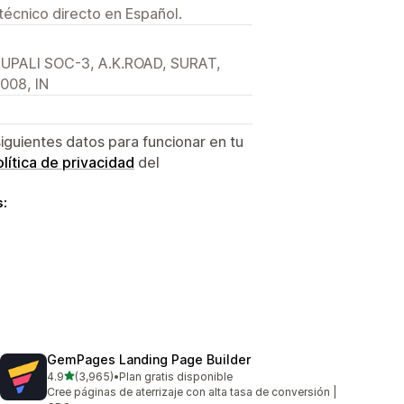
técnico directo en Español.
UPALI SOC-3, A.K.ROAD, SURAT,
5008, IN
siguientes datos para funcionar en tu
lítica de privacidad
del
s:
GemPages Landing Page Builder
de 5 estrellas
4.9
(3,965)
•
Plan gratis disponible
3965 reseñas en total
Cree páginas de aterrizaje con alta tasa de conversión |