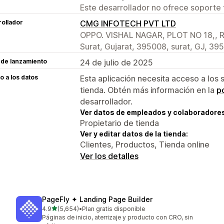
Este desarrollador no ofrece soporte 
ollador
CMG INFOTECH PVT LTD
OPPO. VISHAL NAGAR, PLOT NO 18,, R
Surat, Gujarat, 395008, surat, GJ, 39
 de lanzamiento
24 de julio de 2025
 a los datos
Esta aplicación necesita acceso a los 
tienda. Obtén más información en la
po
desarrollador.
Ver datos de empleados y colaboradore
Propietario de tienda
Ver y editar datos de la tienda:
Clientes, Productos, Tienda online
Ver los detalles
PageFly ✦ Landing Page Builder
de 5 estrellas
4.9
(5,654)
•
Plan gratis disponible
5654 reseñas en total
Páginas de inicio, aterrizaje y producto con CRO, sin