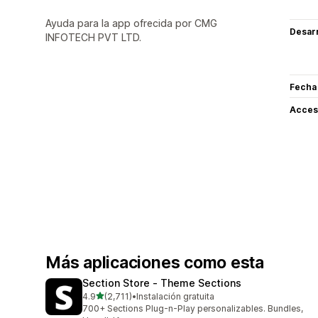
Ayuda para la app ofrecida por CMG
Desarr
INFOTECH PVT LTD.
Fecha
Acceso
Más aplicaciones como esta
Section Store ‑ Theme Sections
de 5 estrellas
4.9
(2,711)
•
Instalación gratuita
2711 reseñas en total
700+ Sections Plug-n-Play personalizables. Bundles,