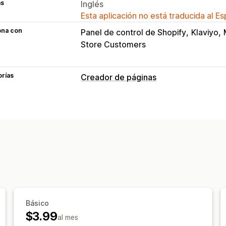
as
Inglés
Esta aplicación no está traducida al E
ona con
Panel de control de Shopify
Klaviyo
Store Customers
orías
Creador de páginas
Tipos de páginas
Páginas de próximamente
Gestión de páginas
Herramienta de edición
Plantillas
Pá
Fuentes personalizadas
Código pers
Adaptación a dispositivos móviles
In
Básico
$3.99
al mes