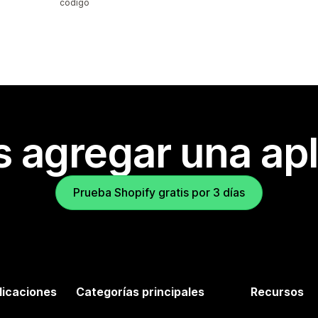
código
s agregar una apl
Prueba Shopify gratis por 3 días
licaciones
Categorías principales
Recursos