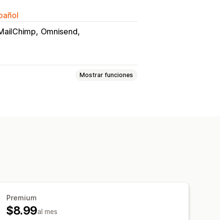
spañol
MailChimp
Omnisend
Mostrar funciones
ginas de guardado
onalizado
formación útil y consejos
Premium
$8.99
al mes