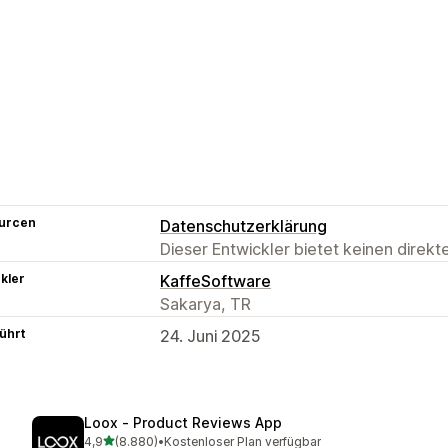
urcen
Datenschutzerklärung
Dieser Entwickler bietet keinen direk
kler
KaffeSoftware
Sakarya, TR
ührt
24. Juni 2025
Loox ‑ Product Reviews App
von 5 Sternen
4,9
(8.880)
•
Kostenloser Plan verfügbar