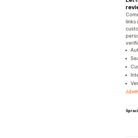
revi
Comm
links
custo
perso
verif
Au
Sea
Cus
Int
Ver
Ent
Sprac