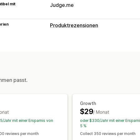
ibel mit
Judge.me
orien
Produktrezensionen
Anzeigeoptionen
Seite "Alle Rezensionen"
Wege zum Einholen von Rezensionen
Automatisierungen
Individuelle Anfr
hmen passt.
Growth
$29
onat
/ Monat
5/Jahr mit einer Ersparnis von
oder $330/Jahr mit einer Ersparn
5 %
100 reviews per month
Collect 350 reviews per month