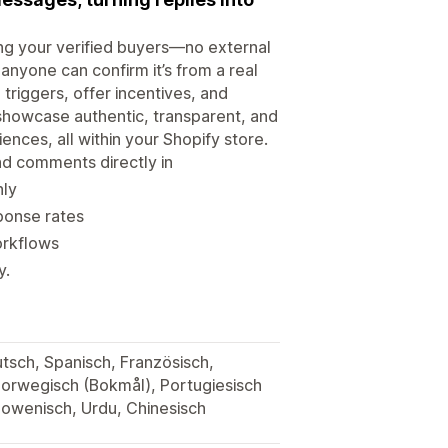
g your verified buyers—no external
anyone can confirm it’s from a real
triggers, offer incentives, and
howcase authentic, transparent, and
ences, all within your Shopify store.
d comments directly in
nly
ponse rates
orkflows
y.
utsch, Spanisch, Französisch,
 Norwegisch (Bokmål), Portugiesisch
Slowenisch, Urdu, Chinesisch