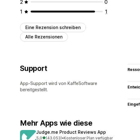
2
0
1
1
Eine Rezension schreiben
Alle Rezensionen
Support
Resso
App-Support wird von KaffeSoftware
Entwic
bereitgestellt.
Eingef
Mehr Apps wie diese
Judge.me Product Reviews App
von 5 Sternen
5,0
(43.053)
•
Kostenloser Plan verfügbar