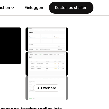
uchen
Einloggen
Kostenlos starten
+ 1 weitere
ssages, turning replies into