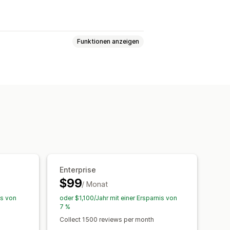
Funktionen anzeigen
agen
Enterprise
$99
/ Monat
is von
oder $1,100/Jahr mit einer Ersparnis von
7 %
Collect 1500 reviews per month