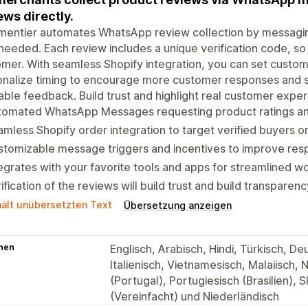
ews directly.
entier automates WhatsApp review collection by messagin
 needed. Each review includes a unique verification code, so 
mer. With seamless Shopify integration, you can set custom 
nalize timing to encourage more customer responses and s
iable feedback. Build trust and highlight real customer experi
tomated WhatsApp Messages requesting product ratings an
mless Shopify order integration to target verified buyers o
tomizable message triggers and incentives to improve res
egrates with your favorite tools and apps for streamlined w
ification of the reviews will build trust and build transparenc
hält unübersetzten Text
Übersetzung anzeigen
hen
Englisch, Arabisch, Hindi, Türkisch, De
Italienisch, Vietnamesisch, Malaiisch,
(Portugal), Portugiesisch (Brasilien), 
(Vereinfacht) und Niederländisch