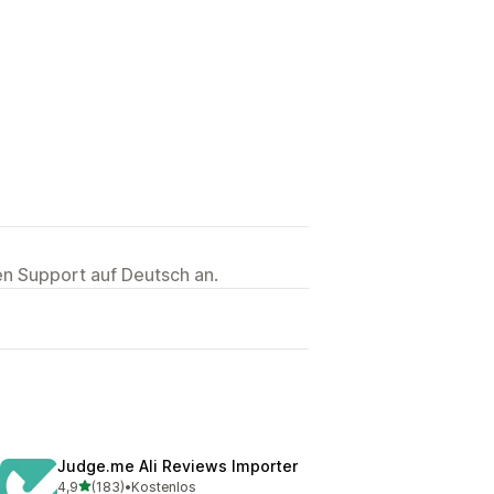
ten Support auf Deutsch an.
Judge.me Ali Reviews Importer
von 5 Sternen
4,9
(183)
•
Kostenlos