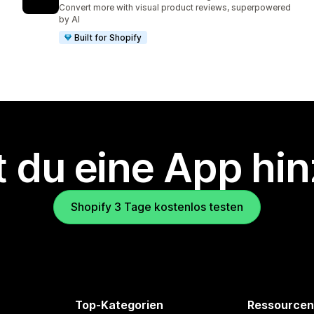
8880 Rezensionen insgesamt
Convert more with visual product reviews, superpowered
by AI
Built for Shopify
 du eine App hi
Shopify 3 Tage kostenlos testen
Top-Kategorien
Ressourcen