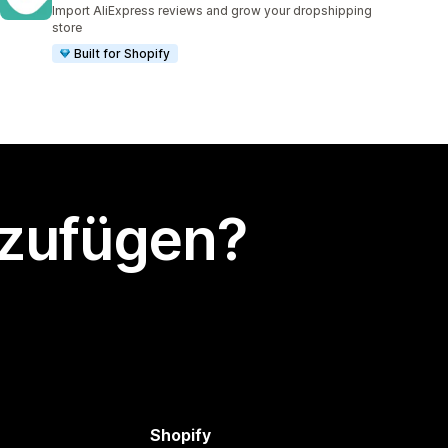
183 Rezensionen insgesamt
Import AliExpress reviews and grow your dropshipping
store
Built for Shopify
nzufügen?
Shopify