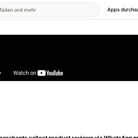
Apps durchs
stellte Bildergalerie
merchants collect product reviews via WhatsApp me