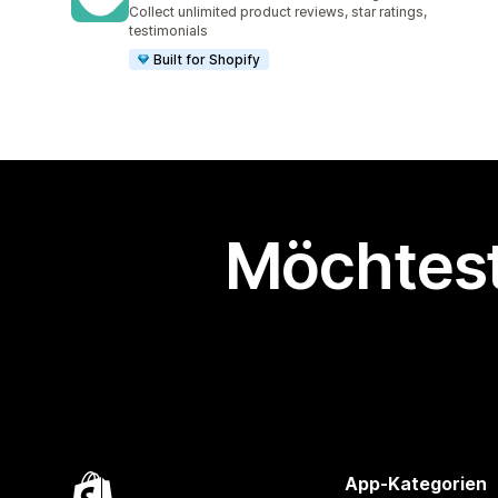
43053 Rezensionen insgesamt
Collect unlimited product reviews, star ratings,
testimonials
Built for Shopify
Möchtest
App-Kategorien