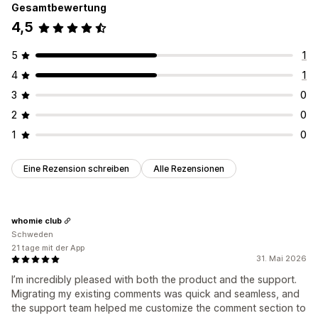
Gesamtbewertung
4,5
5
1
4
1
3
0
2
0
1
0
Eine Rezension schreiben
Alle Rezensionen
whomie club
Schweden
21 tage mit der App
31. Mai 2026
I’m incredibly pleased with both the product and the support.
Migrating my existing comments was quick and seamless, and
the support team helped me customize the comment section to