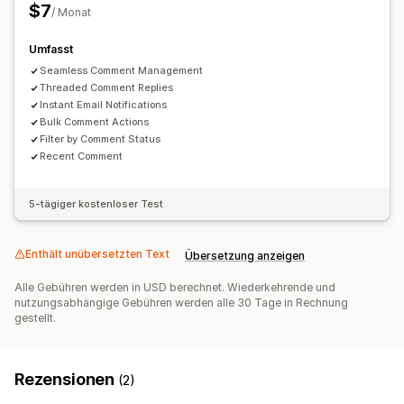
$7
Layouts
Suchleiste
Filterung
Individueller Code
/ Monat
Umfasst
Seamless Comment Management
Threaded Comment Replies
Instant Email Notifications
Bulk Comment Actions
Filter by Comment Status
Recent Comment
5-tägiger kostenloser Test
Enthält unübersetzten Text
Übersetzung anzeigen
Alle Gebühren werden in USD berechnet. Wiederkehrende und
nutzungsabhängige Gebühren werden alle 30 Tage in Rechnung
gestellt.
Rezensionen
(2)