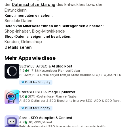
der
Datenschutzerklärung
des Entwicklers bzw. der
Entwicklerin.
Kund:innendaten einsehen:
Sensible Daten
Daten von Mitarbeiter:innen und Beitragenden einsehen:
Shop-Inhaber, Blog-Mitwirkende
Shop-Daten anzeigen und bearbeiten:
Kunden, Onlineshop
Details sehen
Mehr Apps wie diese
SEOWILL: AI SEO & AI Blog Post
von 5 Sternen
4,9
(1.718)
•
Kostenloser Plan verfügbar
1718 Rezensionen insgesamt
SEOAnt,SEO Optimizer,Alt text,AI Store Builder,AEO,GEO,JSON-LD
Built for Shopify
StoreSEO SEO & Image Optimizer
von 5 Sternen
5,0
(671)
•
Kostenloser Plan verfügbar
671 Rezensionen insgesamt
AI SEO Optimizer & SEO Booster to Improve SEO, AEO & GEO Rank
Built for Shopify
Soro ‑ SEO Autopilot & Content
von 5 Sternen
4,7
(10)
•
$39/Monat
10 Rezensionen insgesamt
Publish automated SEO blog posts and get organic traffic