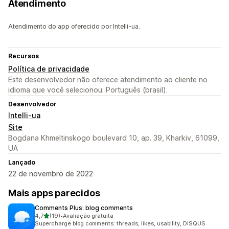
Atendimento
Atendimento do app oferecido por Intelli-ua.
Recursos
Política de privacidade
Este desenvolvedor não oferece atendimento ao cliente no
idioma que você selecionou: Português (brasil).
Desenvolvedor
Intelli-ua
Site
Bogdana Khmeltinskogo boulevard 10, ap. 39, Kharkiv, 61099,
UA
Lançado
22 de novembro de 2022
Mais apps parecidos
Comments Plus: blog comments
de 5 estrelas
4,7
(19)
•
Avaliação gratuita
19 avaliações ao todo
Supercharge blog comments: threads, likes, usability, DISQUS