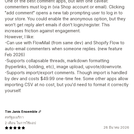
One of the best comment apps, but with one caveat:
commenters must log in (via Shop account or email). Clicking
"add comment" opens a new tab prompting user to log in to
your store. You could enable the anonymous option, but they
won't get reply alert emails if don't login/register. This
increases friction against engagement.
However, I like:
-Can use with FlowMail (from same dev) and Shopify Flow to
auto-email commenters when someone replies. (new feature
Feb 2026)
-Supports collapsable threads, markdown formatting
(hyperlinks, bolding, etc), image upload, upvote/downvote.
-Supports import/export comments. Though import is handled
by dev and costs $49.99 one-time fee. Some other apps allow
importing CSV at no cost, but you'd need to format it correctly
yourself.
Tim Janis Ensemble
สหรัฐอเมริกา
2 เดือน ในการใช้แอป
28 มีนาคม 2026