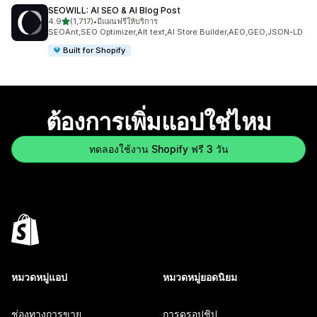
SEOWILL: AI SEO & AI Blog Post
เต็ม 5 ดาว
4.9
(1,717)
•
มีแผนฟรีให้บริการ
ทั้งหมด 1717 รีวิว
SEOAnt,SEO Optimizer,Alt text,AI Store Builder,AEO,GEO,JSON-LD
Built for Shopify
ต้องการเพิ่มแอปใช่ไหม
ทดลองใช้งาน Shopify ฟรี 3 วัน
หมวดหมู่แอป
หมวดหมู่ยอดนิยม
ช่องทางการขาย
การดรอปชิป