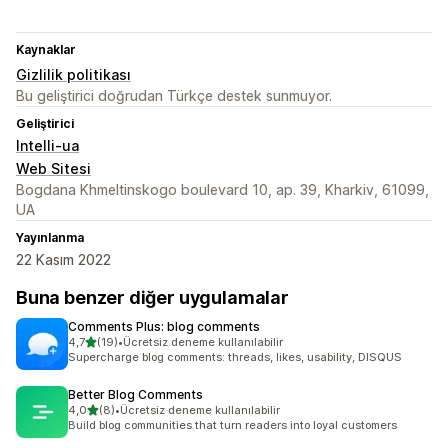
Kaynaklar
Gizlilik politikası
Bu geliştirici doğrudan Türkçe destek sunmuyor.
Geliştirici
Intelli-ua
Web Sitesi
Bogdana Khmeltinskogo boulevard 10, ap. 39, Kharkiv, 61099,
UA
Yayınlanma
22 Kasım 2022
Buna benzer diğer uygulamalar
Comments Plus: blog comments
5 yıldız üzerinden
4,7
(19)
•
Ücretsiz deneme kullanılabilir
toplam 19 değerlendirme
Supercharge blog comments: threads, likes, usability, DISQUS
Better Blog Comments
5 yıldız üzerinden
4,0
(8)
•
Ücretsiz deneme kullanılabilir
toplam 8 değerlendirme
Build blog communities that turn readers into loyal customers