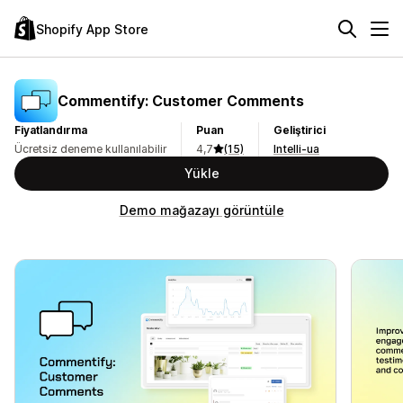
Shopify App Store
Commentify: Customer Comments
Fiyatlandırma
Puan
Geliştirici
Ücretsiz deneme kullanılabilir
4,7
(15)
Intelli-ua
Yükle
Demo mağazayı görüntüle