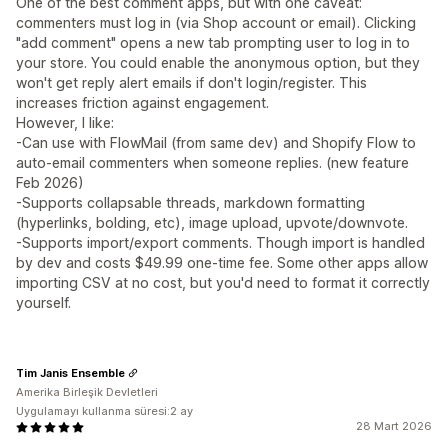
One of the best comment apps, but with one caveat:
commenters must log in (via Shop account or email). Clicking
"add comment" opens a new tab prompting user to log in to
your store. You could enable the anonymous option, but they
won't get reply alert emails if don't login/register. This
increases friction against engagement.
However, I like:
-Can use with FlowMail (from same dev) and Shopify Flow to
auto-email commenters when someone replies. (new feature
Feb 2026)
-Supports collapsable threads, markdown formatting
(hyperlinks, bolding, etc), image upload, upvote/downvote.
-Supports import/export comments. Though import is handled
by dev and costs $49.99 one-time fee. Some other apps allow
importing CSV at no cost, but you'd need to format it correctly
yourself.
Tim Janis Ensemble
Amerika Birleşik Devletleri
Uygulamayı kullanma süresi:2 ay
28 Mart 2026