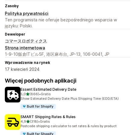
Zasoby
Polityka prywatności
Ten programista nie oferuje bezpośredniego wsparcia w
języku: Polski.
Deweloper
コマースロボティクス
Strona internetowa
1-9-10飯倉ITビル5F, 港区麻布台, JP-13, 106-0041, JP
Wprowadzenie na rynek
17 kwiecień 2024
Więcej podobnych aplikacji
Essent Estimated Delivery Date
na 5 gwiazdek
5,0
(866)
•
Gratis
Łączna liczba recenzji: 866
Show Estimated Delivery Date Plus Shipping Time (EDD/ETA)
Built for Shopify
SMART Shipping Rates & Rules
na 5 gwiazdek
4,9
(318)
•
Gratis
Łączna liczba recenzji: 318
Postcode shipping calculator to set rates & rules by product
Built for Shopify