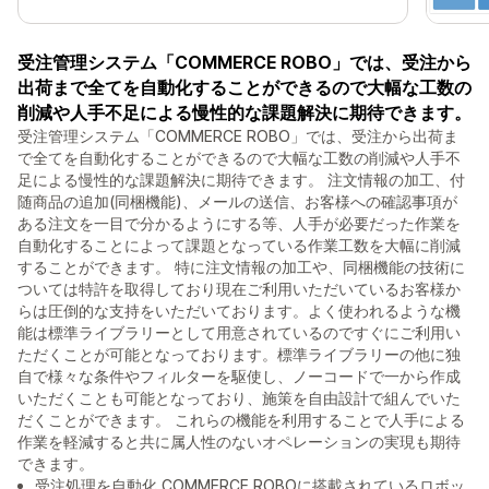
受注管理システム「COMMERCE ROBO」では、受注から
出荷まで全てを自動化することができるので大幅な工数の
削減や人手不足による慢性的な課題解決に期待できます。
受注管理システム「COMMERCE ROBO」では、受注から出荷ま
で全てを自動化することができるので大幅な工数の削減や人手不
足による慢性的な課題解決に期待できます。 注文情報の加工、付
随商品の追加(同梱機能)、メールの送信、お客様への確認事項が
ある注文を一目で分かるようにする等、人手が必要だった作業を
自動化することによって課題となっている作業工数を大幅に削減
することができます。 特に注文情報の加工や、同梱機能の技術に
ついては特許を取得しており現在ご利用いただいているお客様か
らは圧倒的な支持をいただいております。よく使われるような機
能は標準ライブラリーとして用意されているのですぐにご利用い
ただくことが可能となっております。標準ライブラリーの他に独
自で様々な条件やフィルターを駆使し、ノーコードで一から作成
いただくことも可能となっており、施策を自由設計で組んでいた
だくことができます。 これらの機能を利用することで人手による
作業を軽減すると共に属人性のないオペレーションの実現も期待
できます。
受注処理を自動化 COMMERCE ROBOに搭載されているロボッ