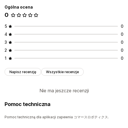
Ogólna ocena
0
5
0
4
0
3
0
2
0
1
0
Napisz recenzję
Wszystkie recenzje
Nie ma jeszcze recenzji
Pomoc techniczna
Pomoc techniczną dla aplikacji zapewnia コマースロボティクス.