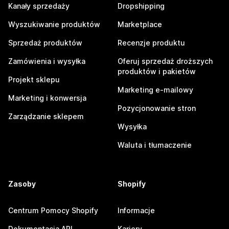
Kanały sprzedaży
Dropshipping
Wyszukiwanie produktów
Marketplace
Sprzedaż produktów
Recenzje produktu
Zamówienia i wysyłka
Oferuj sprzedaż droższych
produktów i pakietów
Projekt sklepu
Marketing e-mailowy
Marketing i konwersja
Pozycjonowanie stron
Zarządzanie sklepem
Wysyłka
Waluta i tłumaczenie
Zasoby
Shopify
Centrum Pomocy Shopify
Informacje
Dokumentacja API
Kariery