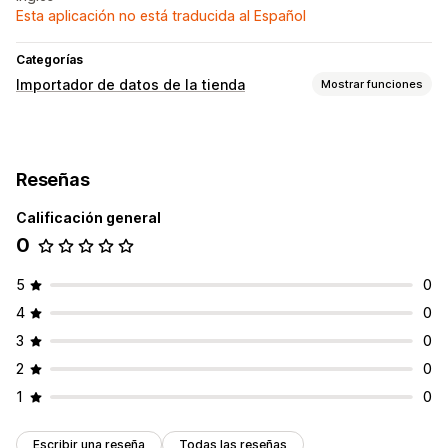
Esta aplicación no está traducida al Español
Categorías
Importador de datos de la tienda
Mostrar funciones
Sincronización de datos
Sincronización de pedidos
Sincronización de productos
Reseñas
Migración de datos
Calificación general
Clientes
0
5
0
4
0
3
0
2
0
1
0
Escribir una reseña
Todas las reseñas