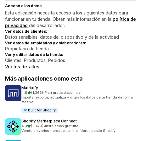
Acceso a los datos
Esta aplicación necesita acceso a los siguientes datos para
funcionar en tu tienda. Obtén más información en la
política de
privacidad
del desarrollador.
Ver datos de clientes:
Datos sensibles, datos del dispositivo y de la actividad
Ver datos de empleados y colaboradores:
Propietario de tienda
Ver y editar datos de la tienda:
Clientes, Productos, Pedidos
Ver los detalles
Más aplicaciones como esta
Matrixify
de 5 estrellas
4.9
(1,363)
•
Plan gratis disponible
1363 reseñas en total
Importa, exporta, actualiza y migra los datos de tu tienda de forma
masiva
Built for Shopify
Shopify Marketplace Connect
de 5 estrellas
4.3
(1,940)
•
Instalación gratuita
1940 reseñas en total
Vende en varios mercados online líderes desde Shopify