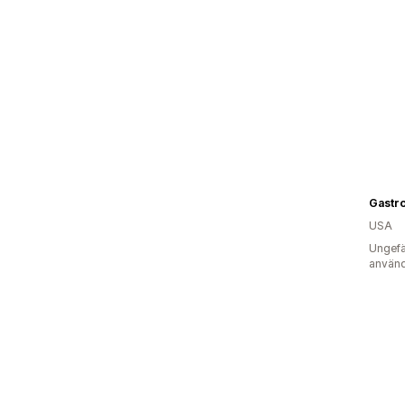
Gastr
USA
Ungefä
använd