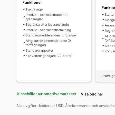
Funktioner
Funkti
1 aktiv regel
Starter
Produkt- och orderbaserade
gränsregler
Obegrä
Begränsa efter leveransländer
Anpas
Produkt- och variantberäkning
Begrän
Standardmeddelanden för gränser
AI-grä
förfråg
AI-gränsrekommendationer (9
förfrågningar)
Standa
Standardrapporter
Konver
Konverteringshöjare (20 ordrar)
Prova gr
Innehåller automatöversatt text
Visa original
Alla avgifter debiteras i USD. Återkommande och användni