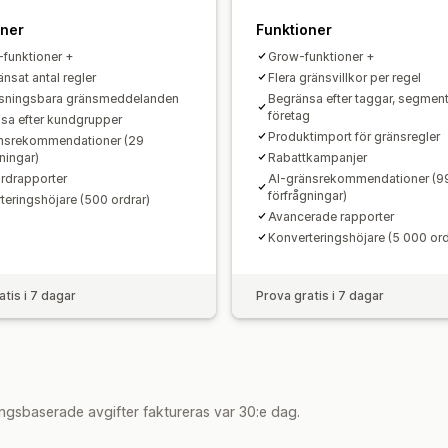
oner
Funktioner
-funktioner +
Grow-funktioner +
nsat antal regler
Flera gränsvillkor per regel
sningsbara gränsmeddelanden
Begränsa efter taggar, segmen
företag
sa efter kundgrupper
Produktimport för gränsregler
nsrekommendationer (29
ningar)
Rabattkampanjer
rdrapporter
AI-gränsrekommendationer (9
förfrågningar)
teringshöjare (500 ordrar)
Avancerade rapporter
Konverteringshöjare (5 000 ord
atis i 7 dagar
Prova gratis i 7 dagar
ngsbaserade avgifter faktureras var 30:e dag.