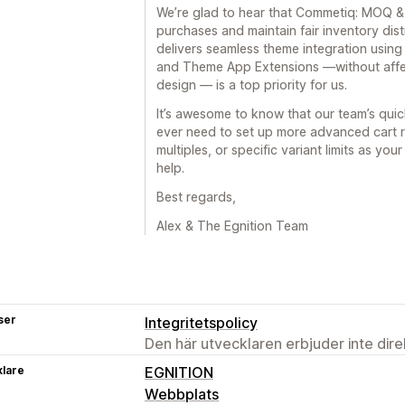
We’re glad to hear that Commetiq: MOQ & 
purchases and maintain fair inventory dist
delivers seamless theme integration using
and Theme App Extensions —without affec
design — is a top priority for us.
It’s awesome to know that our team’s quic
ever need to set up more advanced cart re
multiples, or specific variant limits as yo
help.
Best regards,
Alex & The Egnition Team
ser
Integritetspolicy
Den här utvecklaren erbjuder inte dir
klare
EGNITION
Webbplats