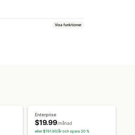
Visa funktioner
mikvantitet
Tidbaserat
rat
Produktspecifikt
Köpfrekvens
Kundtaggar
ar
Aviseringar om produktsidan
Anpassade meddelanden
Enterprise
$19.99
/månad
eller $191.90/år och spara 20 %