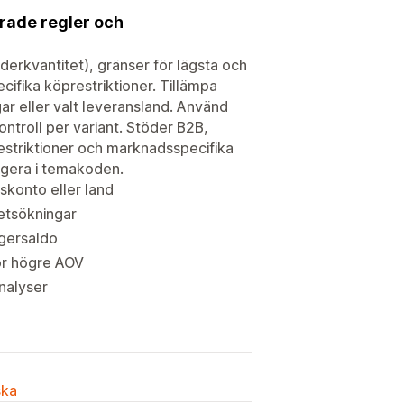
rade regler och
erkvantitet), gränser för lägsta och
cifika köprestriktioner. Tillämpa
ar eller valt leveransland. Använd
ntroll per variant. Stöder B2B,
restriktioner och marknadsspecifika
igera i temakoden.
skonto eller land
etsökningar
agersaldo
ör högre AOV
nalyser
ska