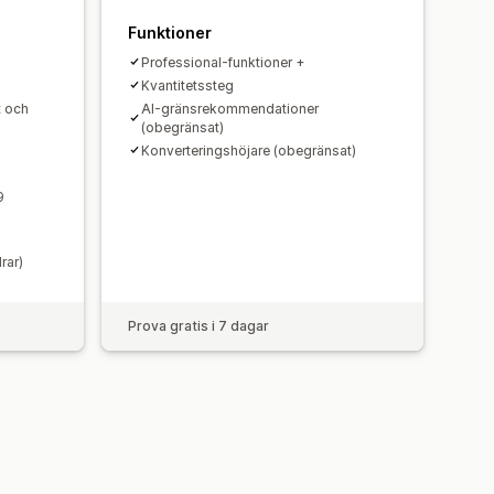
Funktioner
Professional-funktioner +
Kvantitetssteg
t och
AI-gränsrekommendationer
(obegränsat)
Konverteringshöjare (obegränsat)
9
rar)
Prova gratis i 7 dagar