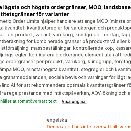
 lägsta och högsta ordergränser, MOQ, landsbase
titetsgränser för varianter
tiq Order Limits hjälper handlare att ange MOQ (minsta ord
a kvantitet, kvantitetsregler för varukorgen och produktspe
er per produkt, variant, varukorg, kundgrupp, företag, tagg
ntberäkning för kombinerade gränser på produktnivå eller ko
istförsäljning, massbeställningar, kontrollerade köp, kassa
ljningsregler. Konfigurera blockerande element utan att red
e ordergränser per produkt, varukorg, kundgrupp, företag
lämpa MOQ, minsta/högsta kvantitet, stegregler och kvantit
a gränsmeddelanden, sociala bevis och varningar för lågt l
änd AI för att rekommendera optimala kvantitetsgränser f
åra regelprestanda med intäktspåverkan, AOV-ökning och a
ehåller automatöversatt text
Visa original
engelska
Denna app finns inte översatt till sven