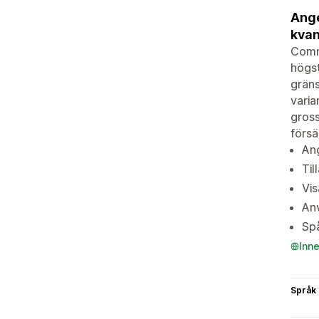
Ange
kvan
Comme
högst
gräns
varia
gross
försä
Ang
Til
Vis
Anv
Sp
Inn
Språk