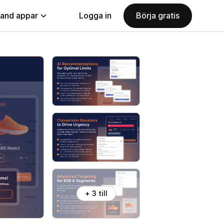
land appar
Logga in
Börja gratis
+ 3 till