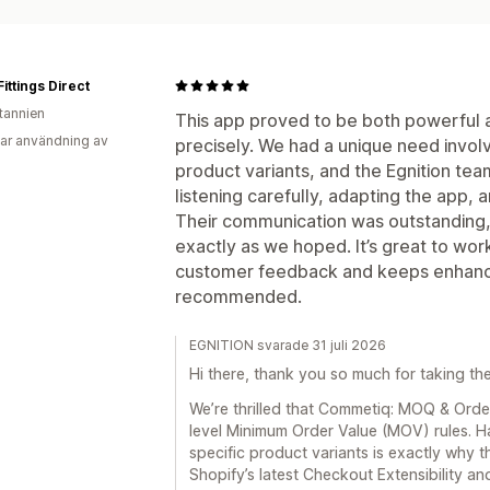
Fittings Direct
itannien
This app proved to be both powerful a
ar användning av
precisely. We had a unique need invol
product variants, and the Egnition te
listening carefully, adapting the app, a
Their communication was outstanding, 
exactly as we hoped. It’s great to wor
customer feedback and keeps enhancin
recommended.
EGNITION svarade 31 juli 2026
Hi there, thank you so much for taking th
We’re thrilled that Commetiq: MOQ & Order
level Minimum Order Value (MOV) rules. Ha
specific product variants is exactly why 
Shopify’s latest Checkout Extensibility 