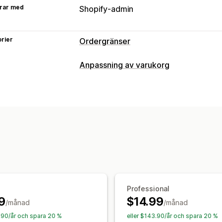
rar med
Shopify-admin
rier
Ordergränser
Gränsregler
Anpassning av varukorg
Varukorgsbaserat
Maxkvantitet
Mini
Viktbaserad
Prisbaserat
Rabattbase
Variantspecifik
Produktseriespecifikt
Aviseringsinställningar
Varukorgsaviseringar
Kassaavisering
Popup-fönster
Anpassat varumärke
Professional
9
$14.99
/månad
/månad
7.90/år och spara 20 %
eller $143.90/år och spara 20 %