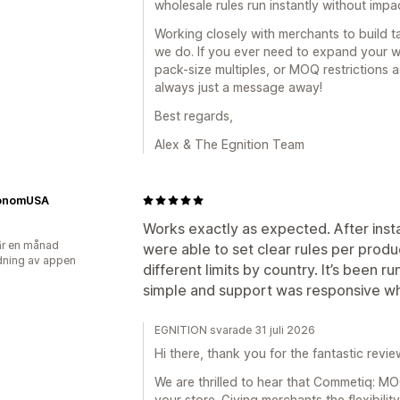
wholesale rules run instantly without impa
Working closely with merchants to build ta
we do. If you ever need to expand your wh
pack-size multiples, or MOQ restrictions 
always just a message away!
Best regards,
Alex & The Egnition Team
onomUSA
Works exactly as expected. After inst
r en månad
were able to set clear rules per produ
ning av appen
different limits by country. It’s been 
simple and support was responsive wh
EGNITION svarade 31 juli 2026
Hi there, thank you for the fantastic revie
We are thrilled to hear that Commetiq: MO
your store. Giving merchants the flexibility