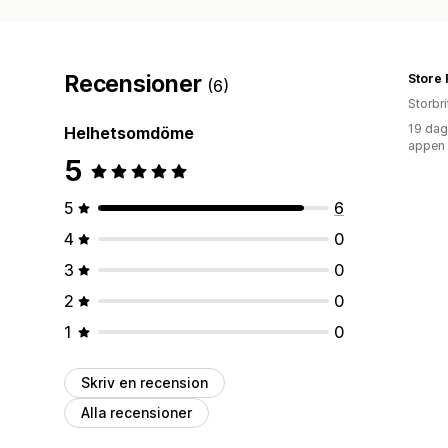
Recensioner
Store 
(6)
Storbr
19 dag
Helhetsomdöme
appen
5
5
6
4
0
3
0
2
0
1
0
Skriv en recension
Alla recensioner