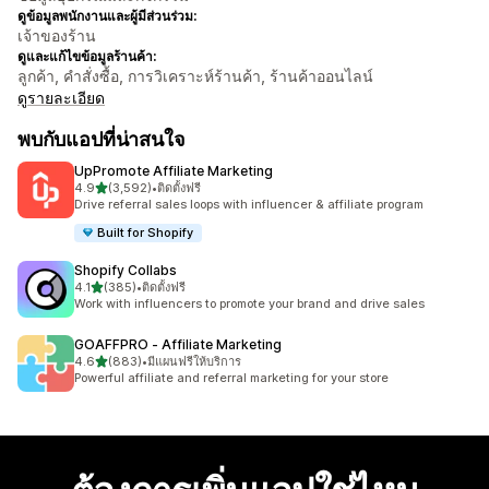
ดูข้อมูลพนักงานและผู้มีส่วนร่วม:
เจ้าของร้าน
ดูและแก้ไขข้อมูลร้านค้า:
ลูกค้า, คำสั่งซื้อ, การวิเคราะห์ร้านค้า, ร้านค้าออนไลน์
ดูรายละเอียด
พบกับแอปที่น่าสนใจ
UpPromote Affiliate Marketing
เต็ม 5 ดาว
4.9
(3,592)
•
ติดตั้งฟรี
ทั้งหมด 3592 รีวิว
Drive referral sales loops with influencer & affiliate program
Built for Shopify
Shopify Collabs
เต็ม 5 ดาว
4.1
(385)
•
ติดตั้งฟรี
ทั้งหมด 385 รีวิว
Work with influencers to promote your brand and drive sales
GOAFFPRO ‑ Affiliate Marketing
เต็ม 5 ดาว
4.6
(883)
•
มีแผนฟรีให้บริการ
ทั้งหมด 883 รีวิว
Powerful affiliate and referral marketing for your store