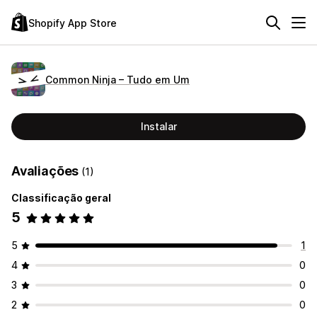
Shopify App Store
Common Ninja – Tudo em Um
Instalar
Avaliações
(1)
Classificação geral
5
5
1
4
0
3
0
2
0