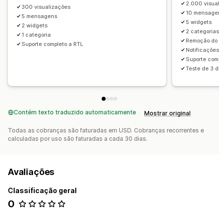
2.000 visua
300 visualizações
10 mensage
5 mensagens
5 widgets
2 widgets
2 categoria
1 categoria
Remoção do 
Suporte completo a RTL
Notificações
Suporte com
Teste de 3 d
Contém texto traduzido automaticamente
Mostrar original
Todas as cobranças são faturadas em USD. Cobranças recorrentes e
calculadas por uso são faturadas a cada 30 dias.
Avaliações
Classificação geral
0