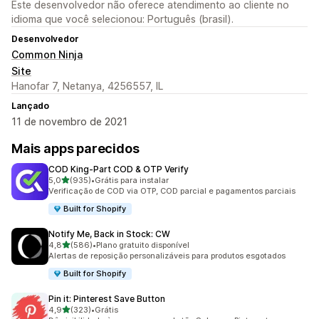
Este desenvolvedor não oferece atendimento ao cliente no
idioma que você selecionou: Português (brasil).
Desenvolvedor
Common Ninja
Site
Hanofar 7, Netanya, 4256557, IL
Lançado
11 de novembro de 2021
Mais apps parecidos
COD King‑Part COD & OTP Verify
de 5 estrelas
5,0
(935)
•
Grátis para instalar
935 avaliações ao todo
Verificação de COD via OTP, COD parcial e pagamentos parciais
Built for Shopify
Notify Me, Back in Stock: CW
de 5 estrelas
4,8
(586)
•
Plano gratuito disponível
586 avaliações ao todo
Alertas de reposição personalizáveis para produtos esgotados
Built for Shopify
Pin it: Pinterest Save Button
de 5 estrelas
4,9
(323)
•
Grátis
323 avaliações ao todo