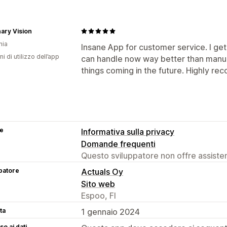
ary Vision
nia
Insane App for customer service. I ge
ni di utilizzo dell’app
can handle now way better than manuall
things coming in the future. Highly r
se
Informativa sulla privacy
Domande frequenti
Questo sviluppatore non offre assistenz
patore
Actuals Oy
Sito web
Espoo, FI
ta
1 gennaio 2024
o ai dati