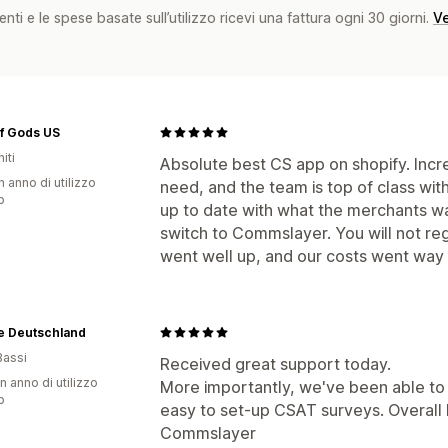
nti e le spese basate sull’utilizzo ricevi una fattura ogni 30 giorni.
Ve
f Gods US
iti
Absolute best CS app on shopify. Incr
n anno di utilizzo
need, and the team is top of class wit
p
up to date with what the merchants w
switch to Commslayer. You will not reg
went well up, and our costs went way 
e Deutschland
Bassi
Received great support today.
n anno di utilizzo
More importantly, we've been able to
p
easy to set-up CSAT surveys. Overall
Commslayer