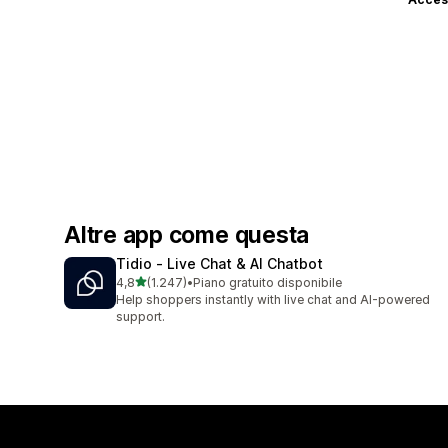
Altre app come questa
Tidio ‑ Live Chat & AI Chatbot
stelle su 5
4,8
(1.247)
•
Piano gratuito disponibile
1247 recensioni totali
Help shoppers instantly with live chat and AI-powered
support.