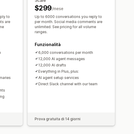
Scale
$299
/mese
ply to
Up to 6000 conversations you reply to
ts are
per month. Social media comments are
ume
unlimited. See pricing for all volume
ranges.
Funzionalità
h
6,000 conversations per month
12,000 AI agent messages
12,000 AI drafts
Everything in Plus, plus:
mmaries
AI agent setup services
Direct Slack channel with our team
nts
ing
Prova gratuita di 14 giorni