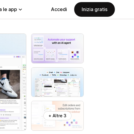
a le app
Accedi
Inizia gratis
+ Altre 3