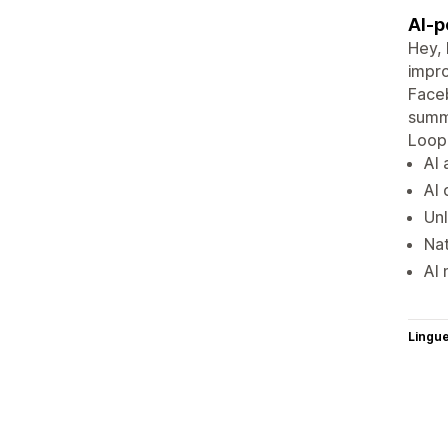
AI-p
Hey, 
impro
Faceb
summa
Loop,
AI 
AI 
Unl
Nat
AI
Lingu