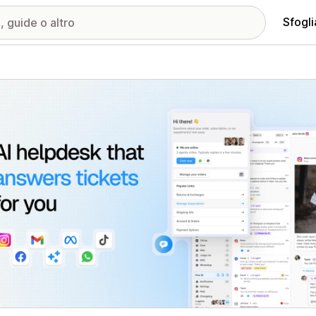
Sfogli
ria immagini in evidenza