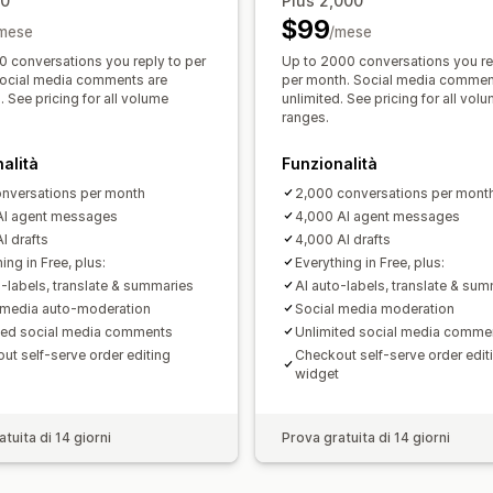
00
Plus 2,000
Avatar degli agenti
$99
Analisi
Report
mese
/mese
0 conversations you reply to per
Up to 2000 conversations you re
ocial media comments are
per month. Social media commen
. See pricing for all volume
unlimited. See pricing for all vol
ranges.
alità
Funzionalità
nversations per month
2,000 conversations per mont
AI agent messages
4,000 AI agent messages
I drafts
4,000 AI drafts
ing in Free, plus:
Everything in Free, plus:
o-labels, translate & summaries
AI auto-labels, translate & su
 media auto-moderation
Social media moderation
ted social media comments
Unlimited social media comme
ut self-serve order editing
Checkout self-serve order edit
widget
tuita di 14 giorni
Prova gratuita di 14 giorni