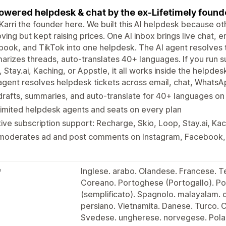
owered helpdesk & chat by the ex-Lifetimely found
Karri the founder here. We built this AI helpdesk because 
ving but kept raising prices. One AI inbox brings live chat,
ook, and TikTok into one helpdesk. The AI agent resolves tic
rizes threads, auto-translates 40+ languages. If you run s
 Stay.ai, Kaching, or Appstle, it all works inside the helpdes
agent resolves helpdesk tickets across email, chat, Whats
drafts, summaries, and auto-translate for 40+ languages on
imited helpdesk agents and seats on every plan
ive subscription support: Recharge, Skio, Loop, Stay.ai, Ka
 moderates ad and post comments on Instagram, Facebook,
e
Inglese. arabo. Olandese. Francese. Te
Coreano. Portoghese (Portogallo). Po
(semplificato). Spagnolo. malayalam. c
persiano. Vietnamita. Danese. Turco. 
Svedese. ungherese. norvegese. Polac