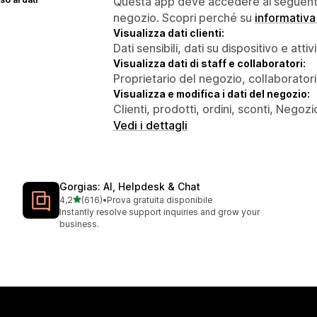
Questa app deve accedere ai seguenti 
negozio. Scopri perché su
informativa
Visualizza dati clienti:
Dati sensibili, dati su dispositivo e attiv
Visualizza dati di staff e collaboratori:
Proprietario del negozio, collaboratori
Visualizza e modifica i dati del negozio:
Clienti, prodotti, ordini, sconti, Negozi
Vedi i dettagli
Gorgias: AI, Helpdesk & Chat
stelle su 5
4,2
(616)
•
Prova gratuita disponibile
616 recensioni totali
Instantly resolve support inquiries and grow your
business.