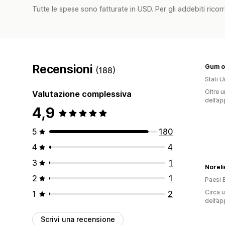
Tutte le spese sono fatturate in USD. Per gli addebiti ricorre
Recensioni
Gum o
(188)
Stati Un
Oltre u
Valutazione complessiva
dell’ap
4,9
5
180
4
4
3
1
Noreli
2
1
Paesi 
Circa u
1
2
dell’ap
Scrivi una recensione