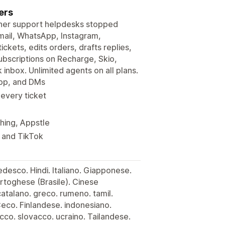
ers
other support helpdesks stopped
 email, WhatsApp, Instagram,
kets, edits orders, drafts replies,
ubscriptions on Recharge, Skio,
k inbox. Unlimited agents on all plans.
App, and DMs
 every ticket
ching, Appstle
 and TikTok
desco. Hindi. Italiano. Giapponese.
rtoghese (Brasile). Cinese
atalano. greco. rumeno. tamil.
Ceco. Finlandese. indonesiano.
co. slovacco. ucraino. Tailandese.