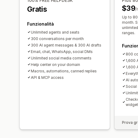
100% FREE HELPDESK
Plus 8
$39
Gratis
/
Up to 80
month. S
Funzionalità
unlimited
Unlimited agents and seats
ranges.
300 conversations per month
300 AI agent messages & 300 AI drafts
Funzion
Email, chat, WhatsApp, social DMs
800 co
Unlimited social media comments
1,600 
Help center on your domain
1,600 A
Macros, automations, canned replies
Everyth
API & MCP access
AI aut
Social
Unlimi
Checko
widget
Prova gra