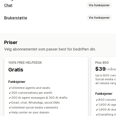
Chat
Vis funksjoner
Sanntidsmeldinger
Brukerstøtte
Vis funksjoner
KI-chatroboter
Live chat
E-postchat
Talestøtte
Kanaler
Sosiale medier
Flere språk
Agentanalyse
E-postadresse
Live chat
Chatrobot
Telefon
Automatiserte svar
Priser
Sosiale medier
Hjelpesenter
Vanlige spørsmål
Hilsener
Produktanbefalinger
Velg abonnementet som passer best for bedriften din.
Arbeidsflytautomatisering
Hurtigsvar
Bestillingsoppdateringer
Cross-sell
Svar automatisk
Svarmaler
Svar fra kunstig intelligens
Send transkripsjon
100% FREE HELPDESK
Plus 800
Sammendrag fra kunstig intelligens
Billettutstedelse
$39
Gratis
/ mån
Tilpasning
Enhetlig innboks
Tilordne automatisk
Up to 800 conv
Farge og skrifttype
Chatvindu
Åpningstider
Regelbaserte utløsere
Eskalering
Tagging
Social media c
Funksjoner
all volume ran
Velkomstmeldinger
Chatknapper
Tagging
Chattilordning
Oppdagelse av søppelpost
Sporing av bestilling
Unlimited agents and seats
Chatflyter
Agentavatar
Kundevarsler
300 conversations per month
Spørreundersøkelser for tilbakemeldinger
Funksjoner
300 AI agent messages & 300 AI drafts
Flere språk
Multibutikk
Analyse
Rapporter
800 convers
Email, chat, WhatsApp, social DMs
1,600 AI ag
Unlimited social media comments
1,600 AI dra
Help center on your domain
Everything in