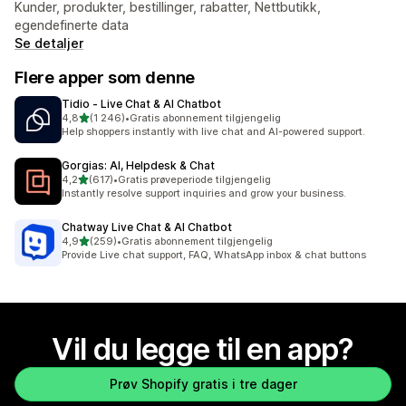
Kunder, produkter, bestillinger, rabatter, Nettbutikk,
egendefinerte data
Se detaljer
Flere apper som denne
Tidio ‑ Live Chat & AI Chatbot
av 5 stjerner
4,8
(1 246)
•
Gratis abonnement tilgjengelig
Totalt 1246 omtaler
Help shoppers instantly with live chat and AI-powered support.
Gorgias: AI, Helpdesk & Chat
av 5 stjerner
4,2
(617)
•
Gratis prøveperiode tilgjengelig
Totalt 617 omtaler
Instantly resolve support inquiries and grow your business.
Chatway Live Chat & AI Chatbot
av 5 stjerner
4,9
(259)
•
Gratis abonnement tilgjengelig
Totalt 259 omtaler
Provide Live chat support, FAQ, WhatsApp inbox & chat buttons
Vil du legge til en app?
Prøv Shopify gratis i tre dager