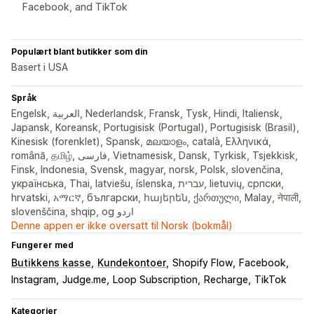
Facebook, and TikTok
Populært blant butikker som din
Basert i USA
Språk
Engelsk, العربية, Nederlandsk, Fransk, Tysk, Hindi, Italiensk,
Japansk, Koreansk, Portugisisk (Portugal), Portugisisk (Brasil),
Kinesisk (forenklet), Spansk, മലയാളം, català, Ελληνικά,
română, தமிழ், فارسی, Vietnamesisk, Dansk, Tyrkisk, Tsjekkisk,
Finsk, Indonesia, Svensk, magyar, norsk, Polsk, slovenčina,
українська, Thai, latviešu, íslenska, עברית, lietuvių, српски,
hrvatski, አማርኛ, български, հայերեն, ქართული, Malay, नेपाली,
slovenščina, shqip, og اردو
Denne appen er ikke oversatt til Norsk (bokmål)
Fungerer med
Butikkens kasse
Kundekontoer
Shopify Flow
Facebook
Instagram
Judge.me
Loop Subscription
Recharge
TikTok
Kategorier