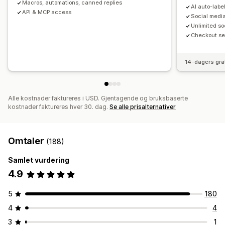
Macros, automations, canned replies
AI auto-labe
API & MCP access
Social medi
Unlimited s
Checkout sel
14-dagers gra
Alle kostnader faktureres i USD. Gjentagende og bruksbaserte
kostnader faktureres hver 30. dag.
Se alle prisalternativer
Omtaler
(188)
Samlet vurdering
4.9
5
180
4
4
3
1