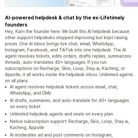
AI-powered helpdesk & chat by the ex-Lifetimely
founders
Hey, Karri the founder here. We built this AI helpdesk because
other support helpdesks stopped improving but kept raising
prices. One AI inbox brings live chat, email, WhatsApp,
Instagram, Facebook, and TikTok into one helpdesk. The AI
agent resolves tickets, edits orders, drafts replies, summarizes
threads, auto-translates 40+ languages. If you run
subscriptions on Recharge, Skio, Loop, Stay.ai, Kaching, or
Appstle, it all works inside the helpdesk inbox. Unlimited agents
on all plans.
AI agent resolves helpdesk tickets across email, chat,
WhatsApp, and DMs
AI drafts, summaries, and auto-translate for 40+ languages
on every ticket
Unlimited helpdesk agents and seats on every plan
Native subscription support: Recharge, Skio, Loop, Stay.ai,
Kaching, Appstle
AI moderates ad and post comments on Instagram,