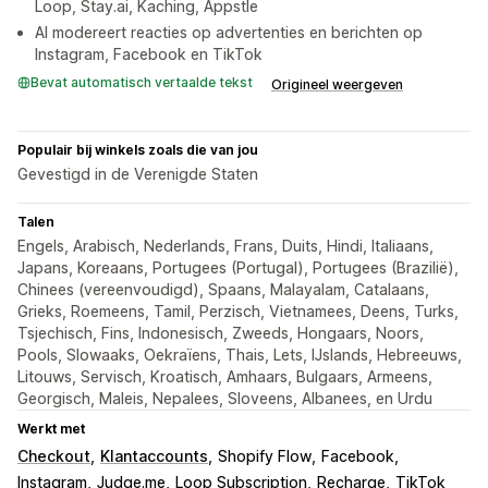
Loop, Stay.ai, Kaching, Appstle
AI modereert reacties op advertenties en berichten op
Instagram, Facebook en TikTok
Bevat automatisch vertaalde tekst
Origineel weergeven
Populair bij winkels zoals die van jou
Gevestigd in de Verenigde Staten
Talen
Engels, Arabisch, Nederlands, Frans, Duits, Hindi, Italiaans,
Japans, Koreaans, Portugees (Portugal), Portugees (Brazilië),
Chinees (vereenvoudigd), Spaans, Malayalam, Catalaans,
Grieks, Roemeens, Tamil, Perzisch, Vietnamees, Deens, Turks,
Tsjechisch, Fins, Indonesisch, Zweeds, Hongaars, Noors,
Pools, Slowaaks, Oekraïens, Thais, Lets, IJslands, Hebreeuws,
Litouws, Servisch, Kroatisch, Amhaars, Bulgaars, Armeens,
Georgisch, Maleis, Nepalees, Sloveens, Albanees, en Urdu
Werkt met
Checkout
Klantaccounts
Shopify Flow
Facebook
Instagram
Judge.me
Loop Subscription
Recharge
TikTok