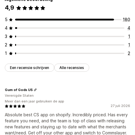
4,9
5
180
4
4
3
1
2
1
1
2
Een recensie schrijven
Alle recensies
Gum of Gods US
Verenigde Staten
Meer dan een jaar gebruiken de app
27 juli 2026
Absolute best CS app on shopify. Incredibly priced. Has every
feature you need, and the team is top of class with releasing
new features and staying up to date with what the merchants
want/need. Get off your other app and switch to Commslayer.