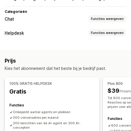
Categorieën
Chat
Functies weergeven
Berichten versturen in real time
Helpdesk
Functies weergeven
AI-chatbots
Live chat
E-mailchat
Stemondersteuning
Kanalen
Social media
Meerdere talen
Agentanalytics
E-mail
Live chat
Chatbot
Telefoonnummer
Social media
Geautomatiseerde antwoorden
Prijs
Helpcentrum
Veelgestelde vragen
Begroetingen
Kies het abonnement dat het beste bij je bedrijf past.
Workflow-automatisering
Productaanbevelingen
Snelle reacties
Automatisch antwoorden
Antwoordtemplates
Updates van bestellingen
Cross-selling
100% GRATIS HELPDESK
Plus 800
AI-antwoorden
AI-samenvattingen
Ticketing
Transcript versturen
$39
Gratis
/maan
Samengestelde inbox
Automatisch toewijzen
Tot 800 conver
Aanpassing
Op regels gebaseerde triggers
Escalatie
Tagging
Reacties op so
Functies
prijzen voor al
Kleur en lettertype
Chatvenster
Openingstijden
Spamdetectie
Bestellingen volgen
Klantmeldingen
Onbeperkt aantal agents en plekken
Welkomstberichten
Chatknoppen
Tagging
Feedbackenquêtes
300 conversaties per maand
Meerdere talen
Meerdere winkels
Functies
Chattoewijzing
Chatstromen
Agentavatar
300 berichten van de AI-agent en 300 AI-
Analytics
Rapporten
800 convers
concepten