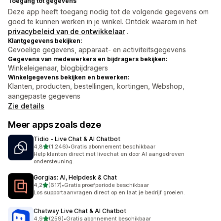
Toegang tot gegevens
Deze app heeft toegang nodig tot de volgende gegevens om
goed te kunnen werken in je winkel. Ontdek waarom in het
privacybeleid van de ontwikkelaar
.
Klantgegevens bekijken:
Gevoelige gegevens, apparaat- en activiteitsgegevens
Gegevens van medewerkers en bijdragers bekijken:
Winkeleigenaar, blogbijdragers
Winkelgegevens bekijken en bewerken:
Klanten, producten, bestellingen, kortingen, Webshop,
aangepaste gegevens
Zie details
Meer apps zoals deze
Tidio ‑ Live Chat & AI Chatbot
van 5 sterren
4,8
(1.246)
•
Gratis abonnement beschikbaar
1246 recensies in totaal
Help klanten direct met livechat en door AI aangedreven
ondersteuning.
Gorgias: AI, Helpdesk & Chat
van 5 sterren
4,2
(617)
•
Gratis proefperiode beschikbaar
617 recensies in totaal
Los supportaanvragen direct op en laat je bedrijf groeien.
Chatway Live Chat & AI Chatbot
van 5 sterren
4,9
(259)
•
Gratis abonnement beschikbaar