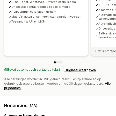
1.600 beric
E-mail, chat, WhatsApp, DM's via social media
1.600 AI-co
Onbeperkt aantal reacties op social media
Alles van Gra
Helpcentrum op je eigen domein
Automatische
Macro's, automatiseringen, standaardantwoorden
samenvatti
Toegang tot API en MCP
Automatisch
Onbeperkt aa
Selfservice-
bewerken va
Gratis proefp
Bevat automatisch vertaalde tekst
Origineel weergeven
Alle betalingen worden in USD gefactureerd. Terugkerende en op
gebruik gebaseerde kosten worden om de 30 dagen gefactureerd.
Alle
prijsopties
Recensies
(188)
Algemene beoordeling