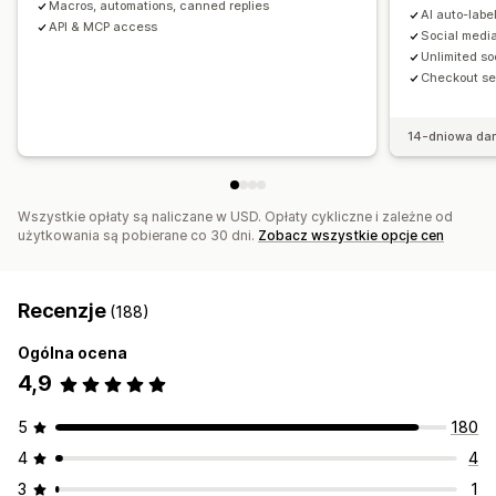
Macros, automations, canned replies
AI auto-labe
API & MCP access
Social medi
Unlimited s
Checkout sel
14-dniowa da
Wszystkie opłaty są naliczane w USD. Opłaty cykliczne i zależne od
użytkowania są pobierane co 30 dni.
Zobacz wszystkie opcje cen
Recenzje
(188)
Ogólna ocena
4,9
5
180
4
4
3
1