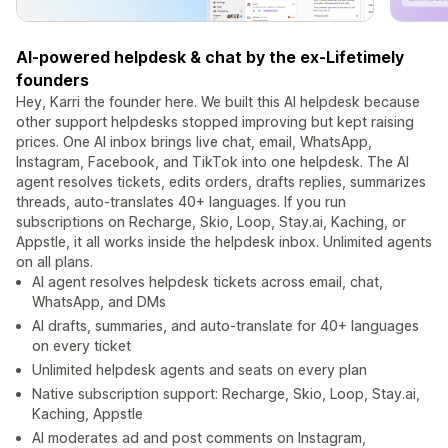
AI-powered helpdesk & chat by the ex-Lifetimely
founders
Hey, Karri the founder here. We built this AI helpdesk because
other support helpdesks stopped improving but kept raising
prices. One AI inbox brings live chat, email, WhatsApp,
Instagram, Facebook, and TikTok into one helpdesk. The AI
agent resolves tickets, edits orders, drafts replies, summarizes
threads, auto-translates 40+ languages. If you run
subscriptions on Recharge, Skio, Loop, Stay.ai, Kaching, or
Appstle, it all works inside the helpdesk inbox. Unlimited agents
on all plans.
AI agent resolves helpdesk tickets across email, chat,
WhatsApp, and DMs
AI drafts, summaries, and auto-translate for 40+ languages
on every ticket
Unlimited helpdesk agents and seats on every plan
Native subscription support: Recharge, Skio, Loop, Stay.ai,
Kaching, Appstle
AI moderates ad and post comments on Instagram,