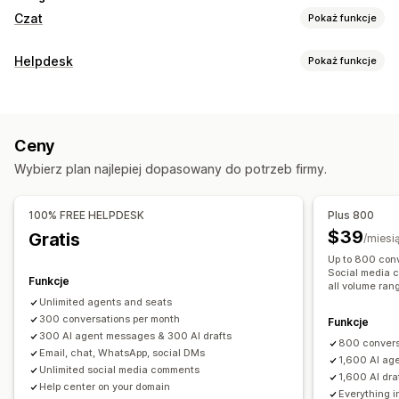
Czat
Pokaż funkcje
Wiadomości w czasie rzeczywistym
Helpdesk
Pokaż funkcje
Chatboty AI
Czat na żywo
Czat e-mailowy
Kanały
Obsługa połączeń głosowych
Media społecznościowe
E-mail
Czat na żywo
Chatbot
Telefon
Wielojęzyczne
Analiza agentów
Ceny
Media społecznościowe
Centrum pomocy
Automatyczne odpowiedzi
Wybierz plan najlepiej dopasowany do potrzeb firmy.
Automatyzacja workflow
Często zadawane pytania
Pozdrowienia
Automatyczne odpowiedzi
Szablony odpowiedzi
Rekomendacje produktów
Szybkie odpowiedzi
100% FREE HELPDESK
Plus 800
Odpowiedzi oparte na sztucznej inteligencji
Aktualizacje zamówienia
Sprzedaż krzyżowa
$39
Gratis
/miesi
Podsumowania oparte na sztucznej inteligencji
Wyślij transkrypcję
Up to 800 conv
Biletowanie
Ujednolicona skrzynka odbiorcza
Social media c
Funkcje
all volume ran
Dostosowanie
Automatyczne przypisywanie
Unlimited agents and seats
Kolor i czcionka
Okno czatu
Godziny pracy
Wyzwalacze oparte na regułach
300 conversations per month
Eskalacje
Oznaczanie
Funkcje
Wiadomości powitalne
Przyciski czatu
Oznaczanie
300 AI agent messages & 300 AI drafts
Wykrywanie spamu
Śledzenie zamówień
800 convers
Email, chat, WhatsApp, social DMs
Przypisanie czatu
Przepływ czatu
Awatar agenta
1,600 AI ag
Powiadomienia klientów
Ankiety z informacją zwrotną
Unlimited social media comments
1,600 AI dra
Help center on your domain
Wielojęzyczne
Wiele sklepów
Analizy
Raporty
Everything in