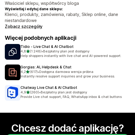
Właściciel sklepu, współtwórcy bloga
Wyświetlaj i edytuj dane sklepu:
Klienci, produkty, zamówienia, rabaty, Sklep online, dane
niestandardowe
Zobacz szczegóły
Więcej podobnych aplikacji
Tidio ‑ Live Chat & AI Chatbot
na 5 gwiazdek
4,8
(1 248)
•
Bezpłatny plan jest dostępny
Łączna liczba recenzji: 1248
Help shoppers instantly with live chat and AI-powered support.
Gorgias: AI, Helpdesk & Chat
na 5 gwiazdek
4,2
(617)
•
Dostępna darmowa wersja próbna
Łączna liczba recenzji: 617
Instantly resolve support inquiries and grow your business.
Chatway Live Chat & AI Chatbot
na 5 gwiazdek
4,9
(260)
•
Bezpłatny plan jest dostępny
Łączna liczba recenzji: 260
Provide Live chat support, FAQ, WhatsApp inbox & chat buttons
Chcesz dodać aplikację?