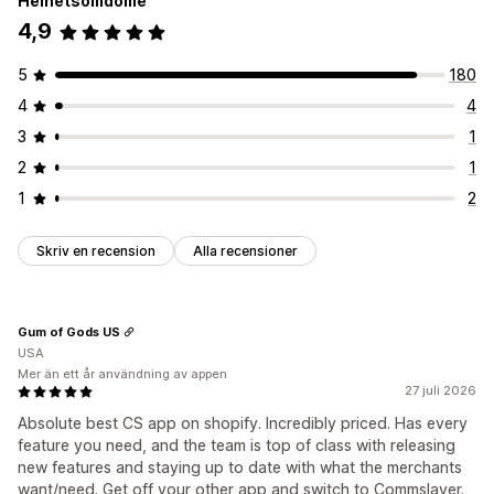
Helhetsomdöme
4,9
5
180
4
4
3
1
2
1
1
2
Skriv en recension
Alla recensioner
Gum of Gods US
USA
Mer än ett år användning av appen
27 juli 2026
Absolute best CS app on shopify. Incredibly priced. Has every
feature you need, and the team is top of class with releasing
new features and staying up to date with what the merchants
want/need. Get off your other app and switch to Commslayer.