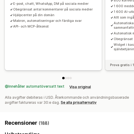
800 konvers
E-post, chatt, WhatsApp, DM på sociala medier
1 600 medde
Obegränsat antal kommentarer på sociala medier
1 600 AI-ut
Hjälpcenter på din domän
Allt som ingå
Makron, automatiseringar och färdiga svar
Automatiska 
API- och MCP-åtkomst
sammanfatt
Automatisk 
Obegränsat 
Widget i kas
självbetjäni
Prova gratis i
Innehåller automatöversatt text
Visa original
Alla avgifter debiteras i USD. Återkommande och användningsbaserade
avgifter faktureras var 30:e dag.
Se alla prisalternativ
Recensioner
(188)