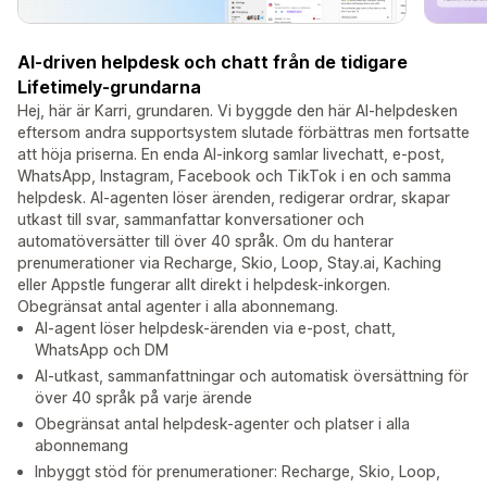
AI-driven helpdesk och chatt från de tidigare
Lifetimely-grundarna
Hej, här är Karri, grundaren. Vi byggde den här AI-helpdesken
eftersom andra supportsystem slutade förbättras men fortsatte
att höja priserna. En enda AI-inkorg samlar livechatt, e-post,
WhatsApp, Instagram, Facebook och TikTok i en och samma
helpdesk. AI-agenten löser ärenden, redigerar ordrar, skapar
utkast till svar, sammanfattar konversationer och
automatöversätter till över 40 språk. Om du hanterar
prenumerationer via Recharge, Skio, Loop, Stay.ai, Kaching
eller Appstle fungerar allt direkt i helpdesk-inkorgen.
Obegränsat antal agenter i alla abonnemang.
AI-agent löser helpdesk-ärenden via e-post, chatt,
WhatsApp och DM
AI-utkast, sammanfattningar och automatisk översättning för
över 40 språk på varje ärende
Obegränsat antal helpdesk-agenter och platser i alla
abonnemang
Inbyggt stöd för prenumerationer: Recharge, Skio, Loop,