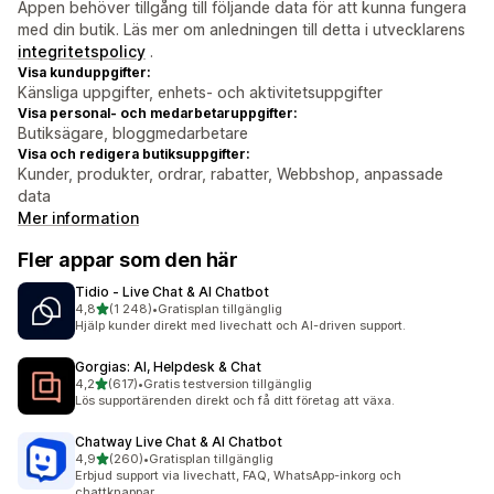
Appen behöver tillgång till följande data för att kunna fungera
med din butik. Läs mer om anledningen till detta i utvecklarens
integritetspolicy
.
Visa kunduppgifter:
Känsliga uppgifter, enhets- och aktivitetsuppgifter
Visa personal- och medarbetaruppgifter:
Butiksägare, bloggmedarbetare
Visa och redigera butiksuppgifter:
Kunder, produkter, ordrar, rabatter, Webbshop, anpassade
data
Mer information
Fler appar som den här
Tidio ‑ Live Chat & AI Chatbot
av 5 stjärnor
4,8
(1 248)
•
Gratisplan tillgänglig
1248 recensioner totalt
Hjälp kunder direkt med livechatt och AI-driven support.
Gorgias: AI, Helpdesk & Chat
av 5 stjärnor
4,2
(617)
•
Gratis testversion tillgänglig
617 recensioner totalt
Lös supportärenden direkt och få ditt företag att växa.
Chatway Live Chat & AI Chatbot
av 5 stjärnor
4,9
(260)
•
Gratisplan tillgänglig
260 recensioner totalt
Erbjud support via livechatt, FAQ, WhatsApp-inkorg och
chattknappar