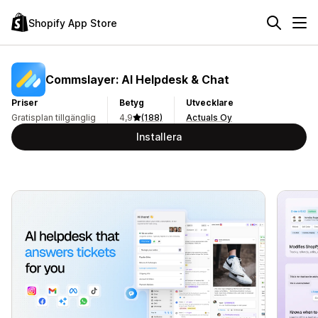
Shopify App Store
Commslayer: AI Helpdesk & Chat
Priser
Betyg
Utvecklare
Gratisplan tillgänglig
4,9
(188)
Actuals Oy
Installera