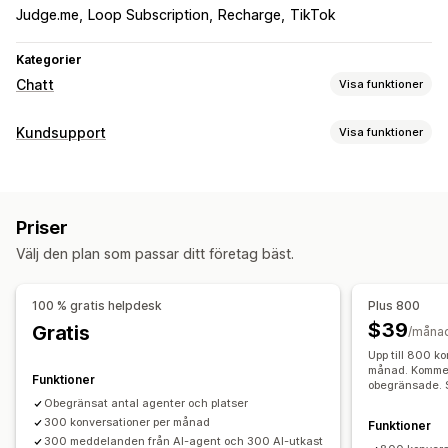
Judge.me
Loop Subscription
Recharge
TikTok
Kategorier
Chatt
Visa funktioner
Meddelanden i realtid
Kundsupport
Visa funktioner
AI-chattbot
Livechatt
Chatt för e-post
Röstsupport
Kanaler
Sociala medier
Flera språk
Agentanalys
E-post
Livechatt
Chattbot
Telefon
Sociala medier
Automatiserade svar
Priser
Hjälpcenter
Vanliga frågor (FAQ)
Hälsningar
Välj den plan som passar ditt företag bäst.
Automatisering av arbetsflödet
Produktrekommendationer
Snabba svar
Automatiska svar
Svarsmallar
AI-svar
Orderuppdateringar
Korsförsäljning
Skicka utskrifter
100 % gratis helpdesk
Plus 800
AI-sammanfattningar
Biljetttjänster
Enhetlig inkorg
$39
Gratis
/måna
Anpassning
Automatisk tilldelning
Regelbaserade utlösare
Eskalering
Upp till 800 k
Färg och teckensnitt
Chattfönster
Öppettider
Taggning
Skräppostidentifiering
Orderspårning
månad. Kommen
Funktioner
obegränsade. Se
Välkomstmeddelanden
Chattknappar
Taggning
Kundaviseringar
Feedback-enkäter
Flera språk
Obegränsat antal agenter och platser
Chattuppdrag
Chattflöden
Agent avatar
Flera butiker
300 konversationer per månad
Analysverktyg
Rapporter
Funktioner
300 meddelanden från AI-agent och 300 AI-utkast