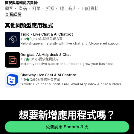
檢視與編輯商店資料:
顧客、 產品、 訂單、 折扣、 線上商店、 自訂資料
查看詳情
其他同類型應用程式
Tidio ‑ Live Chat & AI Chatbot
滿分 5 顆星
4.8
(1,248)
•
提供免費方案
共有 1248 則評價
Help shoppers instantly with live chat and AI-powered support.
Gorgias: AI, Helpdesk & Chat
滿分 5 顆星
4.2
(617)
•
提供免費試用
共有 617 則評價
Instantly resolve support inquiries and grow your business.
Chatway Live Chat & AI Chatbot
滿分 5 顆星
4.9
(260)
•
提供免費方案
共有 260 則評價
Provide Live chat support, FAQ, WhatsApp inbox & chat buttons
想要新增應用程式嗎？
免費試用 Shopify 3 天