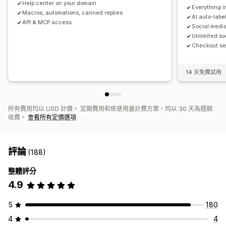
Help center on your domain
Everything in
Macros, automations, canned replies
AI auto-labe
API & MCP access
Social medi
Unlimited s
Checkout sel
14 天免費試用
所有費用均以 USD 計價。 定期費用和依使用量計費方案，均以 30 天為週期
收費。
查看所有定價選項
評論
(188)
整體評分
4.9
5
180
4
4