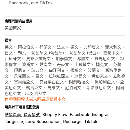
Facebook, and TikTok
廣獲同類商店愛用
美國商家
語言
英文、 阿拉伯文、 荷蘭文、 法文、 德文、 北印度文、 義大利文、
日文、 韓文、 葡萄牙文 (葡萄牙)、 葡萄牙文 (巴西)、 簡體中文、
西班牙文、 馬來亞拉姆文、 加泰蘭文、 希臘文、 羅馬尼亞文、 坦
米爾文、 波斯文、 越南文、 丹麥文、 土耳其文、 捷克文、 芬蘭
文、 印尼文、 瑞典文、 匈牙利文、 挪威文、 波蘭文、 斯洛伐克
文、 烏克蘭文、 泰文、 拉脫維亞文、 冰島文、 希伯來文、 立陶宛
文、 塞爾維亞文、 克羅埃西亞文、 阿姆哈拉文、 保加利亞文、 亞
美尼亞文、 喬治亞文、 馬來文、 尼泊爾文、 斯洛維尼亞文、 阿爾
巴尼亞文，以及 烏都文
這項應用程式尚未翻譯成繁體中文
可與以下項目搭配使用
結帳頁面
顧客帳號
Shopify Flow
Facebook
Instagram
Judge.me
Loop Subscription
Recharge
TikTok