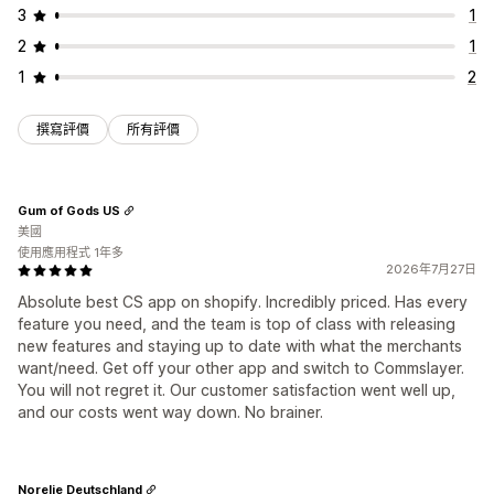
3
1
2
1
1
2
撰寫評價
所有評價
Gum of Gods US
美國
使用應用程式 1年多
2026年7月27日
Absolute best CS app on shopify. Incredibly priced. Has every
feature you need, and the team is top of class with releasing
new features and staying up to date with what the merchants
want/need. Get off your other app and switch to Commslayer.
You will not regret it. Our customer satisfaction went well up,
and our costs went way down. No brainer.
Norelie Deutschland