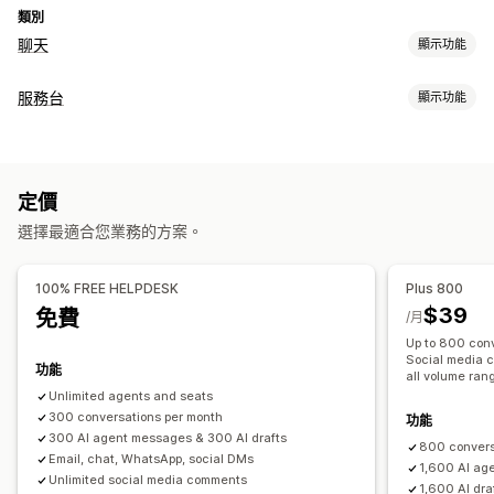
類別
聊天
顯示功能
即時傳訊
服務台
顯示功能
AI 聊天機器人
即時訊息
電子郵件聊天
語音支援服務
社群媒體
管道
多國語言
專員分析
電子郵件
即時訊息
聊天機器人
電話
社群媒體
說明中心
自動回覆
定價
工作流程自動化
常見問題
招呼語
商品推薦
快速回覆
訂單最新資訊
交叉銷售
選擇最適合您業務的方案。
自動回覆
回覆範本
AI 回覆
AI 摘要
票務
整合收件匣
自動指派
傳送逐字稿
規則式觸發條件
升級
標記
垃圾郵件偵測
追蹤訂單
顧客通知
100% FREE HELPDESK
Plus 800
自訂
意見回饋問卷
多國語言
多家商店
分析
報告
$39
免費
/月
顏色和字型
聊天視窗
營業時間
歡迎訊息
聊天按鈕
標記
Up to 800 conv
指派聊天
聊天流程
專員顯示圖片
Social media c
功能
all volume ran
Unlimited agents and seats
300 conversations per month
功能
300 AI agent messages & 300 AI drafts
800 convers
Email, chat, WhatsApp, social DMs
1,600 AI ag
Unlimited social media comments
1,600 AI dra