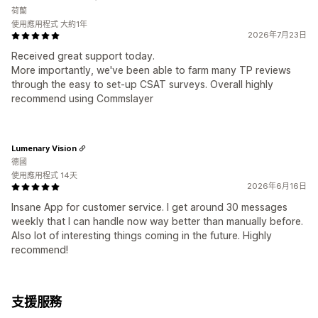
荷蘭
使用應用程式 大約1年
2026年7月23日
Received great support today.
More importantly, we've been able to farm many TP reviews
through the easy to set-up CSAT surveys. Overall highly
recommend using Commslayer
Lumenary Vision
德國
使用應用程式 14天
2026年6月16日
Insane App for customer service. I get around 30 messages
weekly that I can handle now way better than manually before.
Also lot of interesting things coming in the future. Highly
recommend!
支援服務