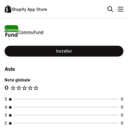
Shopify App Store
CommuFund
Installer
Avis
Note globale
0
5
0
4
0
3
0
2
0