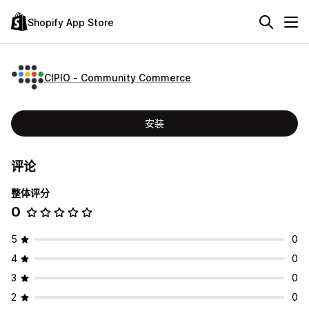
Shopify App Store
CIPIO ‑ Community Commerce
安装
评论
整体评分
0
5
0
4
0
3
0
2
0