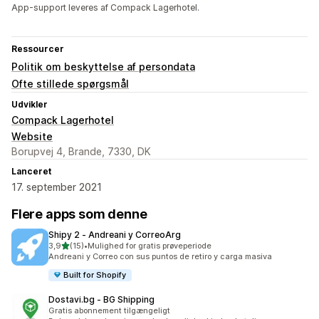
App-support leveres af Compack Lagerhotel.
Ressourcer
Politik om beskyttelse af persondata
Ofte stillede spørgsmål
Udvikler
Compack Lagerhotel
Website
Borupvej 4, Brande, 7330, DK
Lanceret
17. september 2021
Flere apps som denne
Shipy 2 ‑ Andreani y CorreoArg
ud af 5 stjerner
3,9
(15)
•
Mulighed for gratis prøveperiode
15 anmeldelser i alt
Andreani y Correo con sus puntos de retiro y carga masiva
Built for Shopify
Dostavi.bg ‑ BG Shipping
Gratis abonnement tilgængeligt