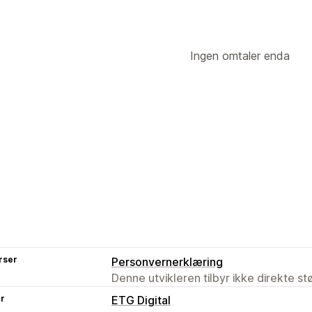
Ingen omtaler enda
rser
Personvernerklæring
Denne utvikleren tilbyr ikke direkte s
er
ETG Digital