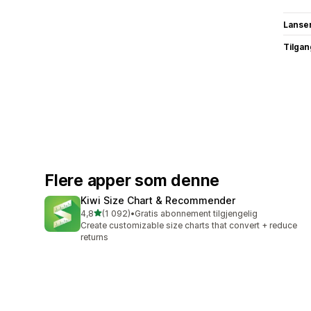
Lanse
Tilgang
Flere apper som denne
Kiwi Size Chart & Recommender
av 5 stjerner
4,8
(1 092)
•
Gratis abonnement tilgjengelig
Totalt 1092 omtaler
Create customizable size charts that convert + reduce
returns