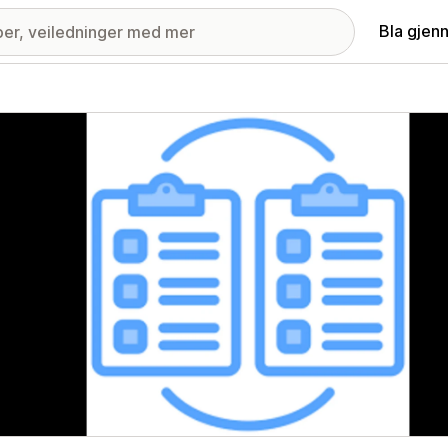
Bla gjen
ri med fremhevede bilder