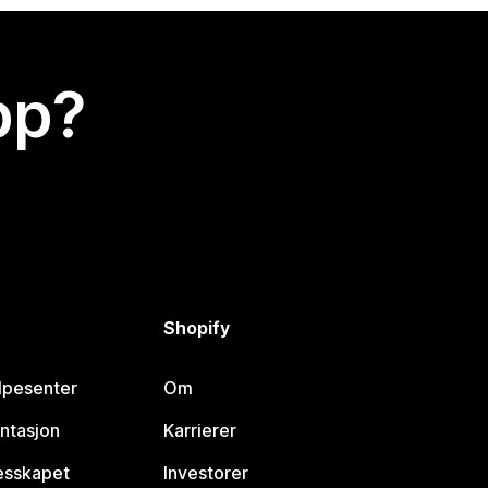
app?
Shopify
lpesenter
Om
ntasjon
Karrierer
lesskapet
Investorer