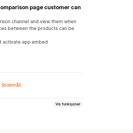
e comparison page customer can
arison channel and view them when
nces between the products can be
st activate app embed
k (bokmål)
Vis funksjoner
tabell
Bilder