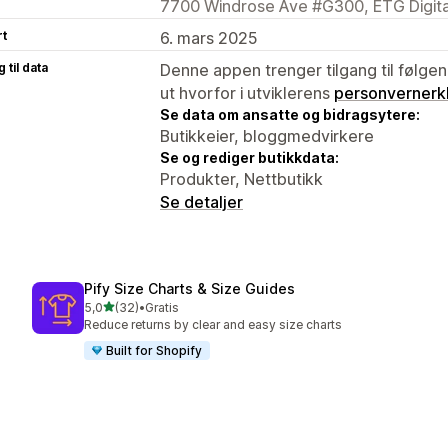
7700 Windrose Ave #G300, ETG Digital
rt
6. mars 2025
 til data
Denne appen trenger tilgang til følgen
ut hvorfor i utviklerens
personvernerk
Se data om ansatte og bidragsytere:
Butikkeier, bloggmedvirkere
Se og rediger butikkdata:
Produkter, Nettbutikk
Se detaljer
Pify Size Charts & Size Guides
av 5 stjerner
5,0
(32)
•
Gratis
Totalt 32 omtaler
Reduce returns by clear and easy size charts
Built for Shopify