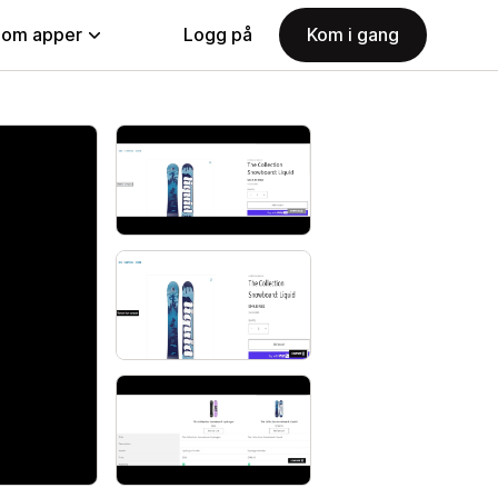
nom apper
Logg på
Kom i gang