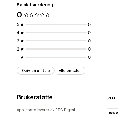
Samlet vurdering
0
5
0
4
0
3
0
2
0
1
0
Skriv en omtale
Alle omtaler
Brukerstøtte
Ressu
App-støtte leveres av ETG Digital.
Utvikl