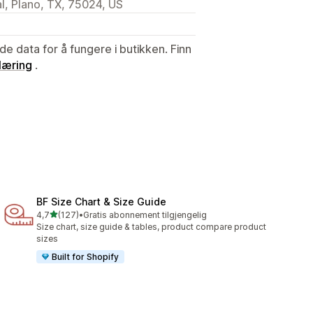
, Plano, TX, 75024, US
de data for å fungere i butikken. Finn
læring
.
BF Size Chart & Size Guide
av 5 stjerner
4,7
(127)
•
Gratis abonnement tilgjengelig
Totalt 127 omtaler
Size chart, size guide & tables, product compare product
sizes
Built for Shopify