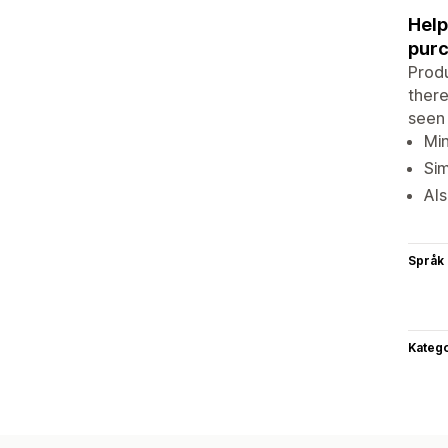
Help
purc
Produ
there
seen 
Min
Sim
Als
Språk
Katego