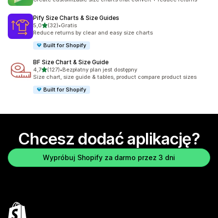
Pify Size Charts & Size Guides
na 5 gwiazdek
5,0
(32)
•
Gratis
Łączna liczba recenzji: 32
Reduce returns by clear and easy size charts
Built for Shopify
BF Size Chart & Size Guide
na 5 gwiazdek
4,7
(127)
•
Bezpłatny plan jest dostępny
Łączna liczba recenzji: 127
Size chart, size guide & tables, product compare product sizes
Built for Shopify
Chcesz dodać aplikację?
Wypróbuj Shopify za darmo przez 3 dni