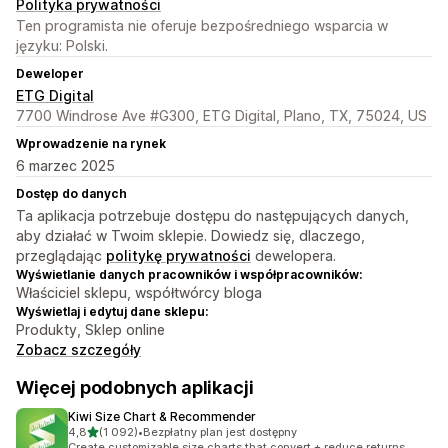
Polityka prywatności
Ten programista nie oferuje bezpośredniego wsparcia w
języku: Polski.
Deweloper
ETG Digital
7700 Windrose Ave #G300, ETG Digital, Plano, TX, 75024, US
Wprowadzenie na rynek
6 marzec 2025
Dostęp do danych
Ta aplikacja potrzebuje dostępu do następujących danych,
aby działać w Twoim sklepie. Dowiedz się, dlaczego,
przeglądając
politykę prywatności
dewelopera.
Wyświetlanie danych pracowników i współpracowników:
Właściciel sklepu, współtwórcy bloga
Wyświetlaj i edytuj dane sklepu:
Produkty, Sklep online
Zobacz szczegóły
Więcej podobnych aplikacji
Kiwi Size Chart & Recommender
na 5 gwiazdek
4,8
(1 092)
•
Bezpłatny plan jest dostępny
Łączna liczba recenzji: 1092
Create customizable size charts that convert + reduce returns