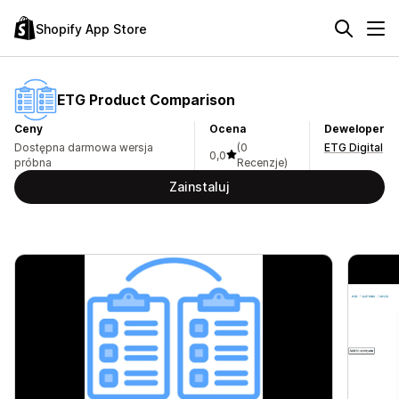
Shopify App Store
ETG Product Comparison
Ceny
Ocena
Deweloper
Dostępna darmowa wersja
(0
ETG Digital
0,0
próbna
Recenzje)
Zainstaluj