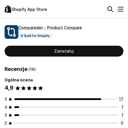
Shopify App Store
Compareder ‑ Product Compare
Built for Shopify
Zainstaluj
Recenzje
(19)
Ogólna ocena
4,9
5
17
4
1
3
1
2
0