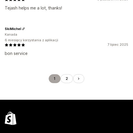
Tejash helps me a lot, thanks!
SkiMichel
Kanada
6 miesięcy korzystania z aplikacji
7 lipiec 2025
bon service
1
2