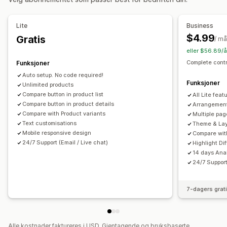
Tabellayout
Tilpasset CSS
Tilpasset tekst
Flere språk
Oversettelse
Produktside
Samlingsside
Mobilresponsiv
Lite
Business
$4.99
Gratis
/ m
eller $56.89/å
Complete contr
Funksjoner
Auto setup. No code required!
Funksjoner
Unlimited products
Compare button in product list
All Lite feat
Compare button in product details
Arrangement 
Compare with Product variants
Multiple pag
Text customisations
Theme & Lay
Mobile responsive design
Compare with
24/7 Support (Email / Live chat)
Highlight Di
14 days Ana
24/7 Support
7-dagers grat
Alle kostnader faktureres i USD. Gjentagende og bruksbaserte