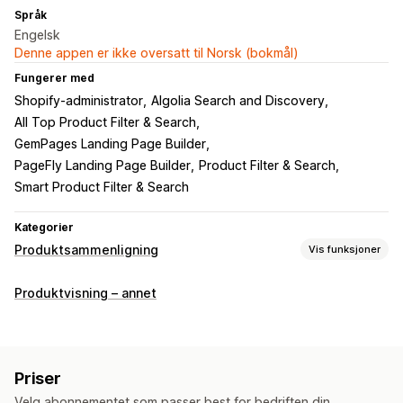
Språk
Engelsk
Denne appen er ikke oversatt til Norsk (bokmål)
Fungerer med
Shopify-administrator
Algolia Search and Discovery
All Top Product Filter & Search
GemPages Landing Page Builder
PageFly Landing Page Builder
Product Filter & Search
Smart Product Filter & Search
Kategorier
Produktsammenligning
Vis funksjoner
Sammenligningsverktøy
Produktvisning – annet
Sammenligningsside
Sammenligningstabell
Popup-vinduer
Multiprodukt
Varianter
Spesifikasjoner
Fremhev forskjeller
Vis og skjul
Analyse
Priser
Visningsalternativer
Velg abonnementet som passer best for bedriften din.