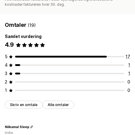
kostnader faktureres hver 30. dag.
Omtaler
(19)
Samlet vurdering
4.9
5
17
4
1
3
1
2
0
1
0
Skriv en omtale
Alle omtaler
Nilkamal Sleep
India