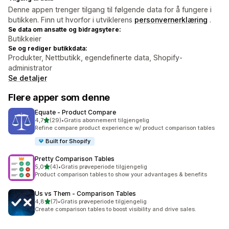
Denne appen trenger tilgang til følgende data for å fungere i
butikken. Finn ut hvorfor i utviklerens
personvernerklæring
.
Se data om ansatte og bidragsytere:
Butikkeier
Se og rediger butikkdata:
Produkter, Nettbutikk, egendefinerte data, Shopify-
administrator
Se detaljer
Flere apper som denne
Equate ‑ Product Compare
av 5 stjerner
4,7
(29)
•
Gratis abonnement tilgjengelig
Totalt 29 omtaler
Refine compare product experience w/ product comparison tables
Built for Shopify
Pretty Comparison Tables
av 5 stjerner
5,0
(4)
•
Gratis prøveperiode tilgjengelig
Totalt 4 omtaler
Product comparison tables to show your advantages & benefits
Us vs Them ‑ Comparison Tables
av 5 stjerner
4,8
(7)
•
Gratis prøveperiode tilgjengelig
Totalt 7 omtaler
Create comparison tables to boost visibility and drive sales.